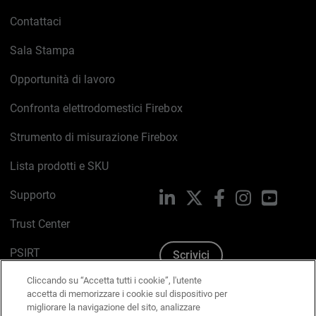
Contattaci
Sala Stampa
Opportunità di lavoro
Confronta elettrodomestici Firebox
Strumento di misurazione Firebox
Lista prodotti e SKU
Supporto
LinkedIn
X
Facebook
Instagram
YouTub
Trust Center
PSIRT
Scrivici
Cliccando su “Accetta tutti i cookie”, l'utente
Politica sui cookie
accetta di memorizzare i cookie sul dispositivo per
migliorare la navigazione del sito, analizzare
Informativa sulla privacy