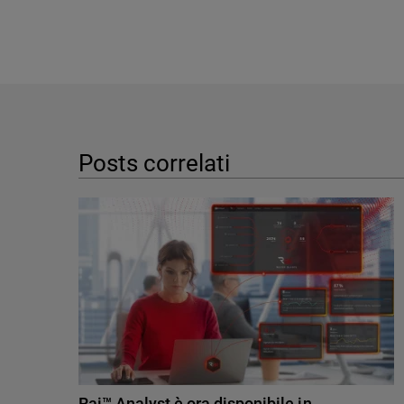
Posts correlati
Rai™ Analyst è ora disponibile in