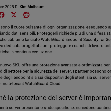
bre 2025
Di
Kim Maibaum
e on LinkedIn
Share on Facebook
Share on X
Share on Reddit
r sono il cuore pulsante di ogni organizzazione, eseguendo ap
viando dati sensibili. Proteggerli richiede più di una difesa 
che abbiamo lanciato WatchGuard Endpoint Security for Ser
za dedicata progettata per proteggere i carichi di lavoro crit
tiche in continua evoluzione.
nuovo SKU offre una protezione avanzata e ottimizzata per l
d di settore per la sicurezza dei server. I partner possono o
 degli endpoint sia sui dispositivi degli utenti sia sui server
 multi-tenant WatchGuard Cloud.
hé la protezione dei server è importan
ienti server presentano sfide specifiche: richiedono contin