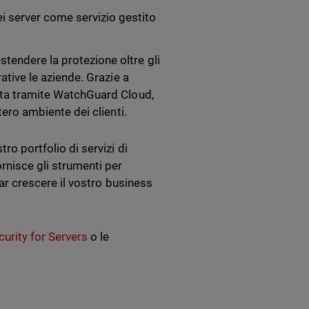
ei server come servizio gestito
tendere la protezione oltre gli
rative le aziende. Grazie a
cata tramite WatchGuard Cloud,
tero ambiente dei clienti.
ro portfolio di servizi di
ornisce gli strumenti per
 far crescere il vostro business
urity for Servers
o le