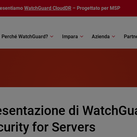
resentiamo
WatchGuard CloudDR
– Progettato per MSP
Perché WatchGuard?
Impara
Azienda
Partn
esentazione di WatchGu
urity for Servers