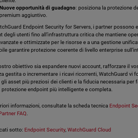
cliente.
Nuove opportunità di guadagno
: posiziona la protezione d
premium aggiuntivo.
chGuard Endpoint Security for Servers, i partner possono es
 degli utenti fino all’infrastruttura critica che mantiene ope
avanzate e ottimizzate per le risorse e a una gestione unifi
ile garantire protezione coerente di livello enterprise sull’in
ostro obiettivo sia espandere nuovi account, rafforzare il vost
za gestita o incrementare i ricavi ricorrenti, WatchGuard vi f
 gli asset più preziosi dei clienti e la fiducia necessaria per
 protezione endpoint più intelligente e completa.
eriori informazioni, consultate la scheda tecnica
Endpoint Sec
Partner FAQ
.
cati sotto:
Endpoint Security
,
WatchGuard Cloud