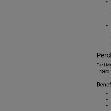
Perc
Per i M
l’intero
Benef