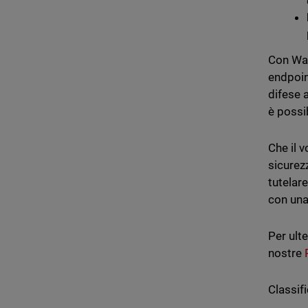
Con Wat
endpoint
difese 
è possib
Che il v
sicurez
tutelare
con una
Per ult
nostre
Classifi