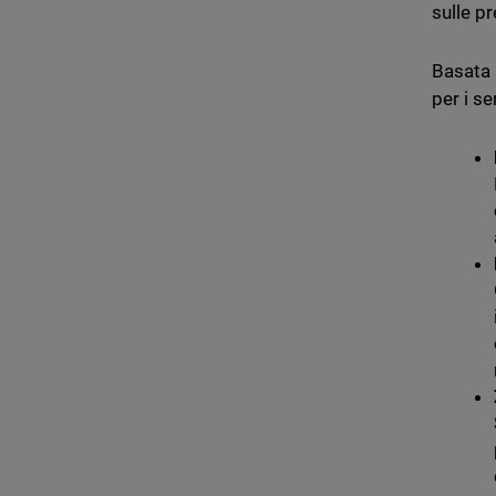
sulle p
Basata 
per i s