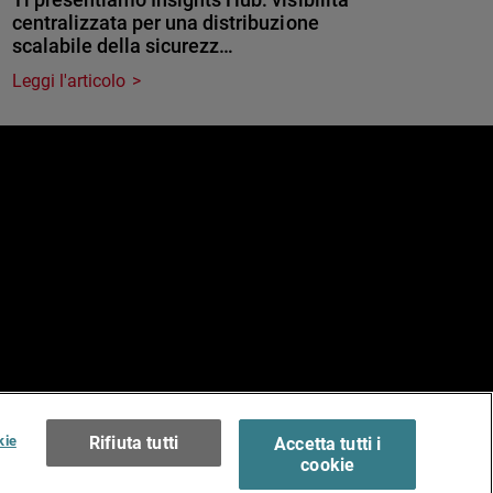
centralizzata per una distribuzione
scalabile della sicurezz…
Leggi l'articolo
e
erms of Use >
kie
Rifiuta tutti
Accetta tutti i
cookie