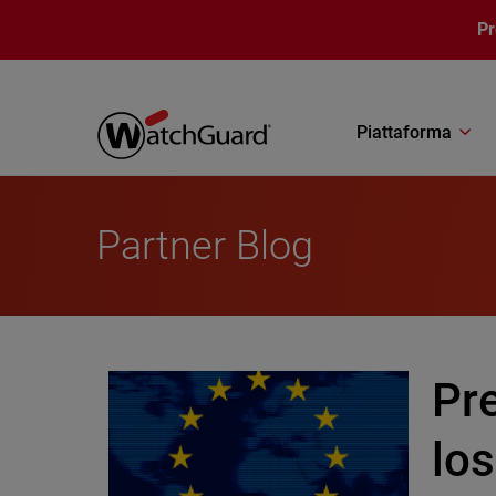
Salta al contenuto principale
P
Piattaforma
Partner Blog
Pr
los