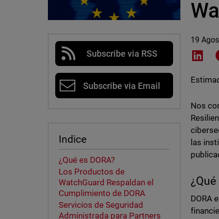
Wa
19 Agos
Subscribe via RSS
Shar
Estimad
Subscribe via Email
Nos com
Resilie
ciberse
Indice
las ins
public
¿Qué es DORA?
Los Productos de
¿Qué
WatchGuard Respaldan el
Cumplimiento de DORA
DORA es
Servicios de Seguridad
financi
Administrada para Partners