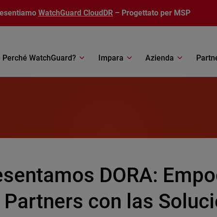
resentiamo
WatchGuard CloudDR
– Progettato per MSP
Perché WatchGuard?
Impara
Azienda
Partn
esentamos DORA: Empo
 Partners con las Soluc