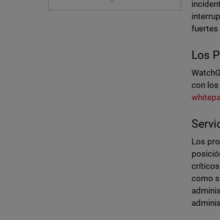
inciden
interru
fuertes
Los P
WatchGu
con los
whitep
Servi
Los pro
posició
crítico
como su
adminis
admini