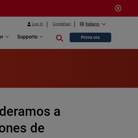
Log In
Contattaci
Italiano
er
Supporto
Close search
Prova ora
deramos a
iones de