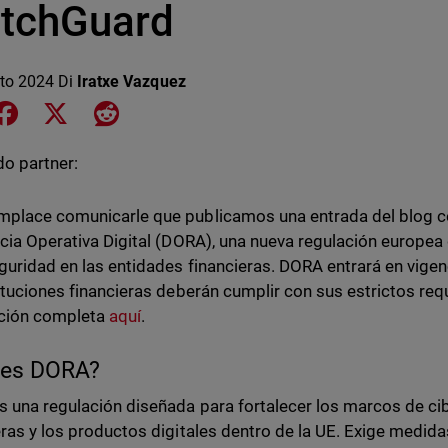
tchGuard
to 2024
Di
Iratxe Vazquez
e on LinkedIn
Share on Facebook
Share on X
Share on Reddit
o partner:
place comunicarle que publicamos una entrada del blog co
ncia Operativa Digital (DORA), una nueva regulación europea
guridad en las entidades financieras. DORA entrará en vigen
tituciones financieras deberán cumplir con sus estrictos requ
ación completa
aquí
.
 es DORA?
 una regulación diseñada para fortalecer los marcos de ci
eras y los productos digitales dentro de la UE. Exige medida