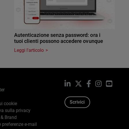
Autenticazione senza password: ora i
tuoi clienti possono accedere ovunque
Leggi l'articolo
LinkedIn
X
Facebook
Instagram
YouTub
ter
Scrivici
ui cookie
va sulla privacy
 & Brand
e preferenze e-mail