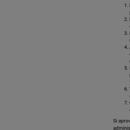
Si apro
adminis