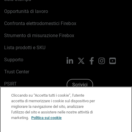
Opportunità di lavoro
Confronta elettrodomestici Firebox
Strumento di misurazione Firebox
Lista prodotti e SKU
Supporto
LinkedIn
X
Facebook
Instagram
YouTub
Trust Center
PSIRT
Scrivici
Cliccando su “Accetta tutti i cookie”, l'utente
Politica sui cookie
accetta di memorizzare i cookie sul dispositivo per
migliorare la navigazione del sito, analizzare
Informativa sulla privacy
l'utilizzo del sito e assistere nelle nostre attività di
marketing.
Politica sui cookie
Kit Media & Brand