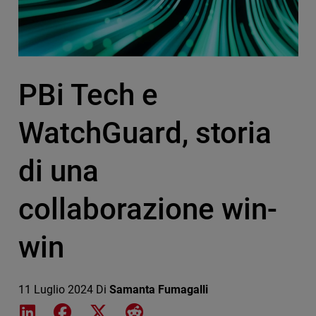
PBi Tech e
WatchGuard, storia
di una
collaborazione win-
win
11 Luglio 2024
Di
Samanta Fumagalli
Share on LinkedIn
Share on Facebook
Share on X
Share on Reddit