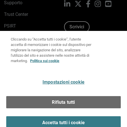
Supporto
LinkedIn
X
Facebook
Instagram
YouTub
Trust Center
PSIRT
Scrivici
Cliccando su “Accetta tutti i cookie”, l'utente
Politica sui cookie
accetta di memorizzare i cookie sul dispositivo per
migliorare la navigazione del sito, analizzare
Informativa sulla privacy
l'utilizzo del sito e assistere nelle nostre attività di
marketing.
Politica sui cookie
Kit Media & Brand
Gestisci le preferenze e-mail
Impostazioni cookie
Italiano
Rifiuta tutti
Copyright © 1996-2026 WatchGuard Technologies, Inc.
tutti i diritti riservati.
Terms of Use >
Accetta tutti i cookie