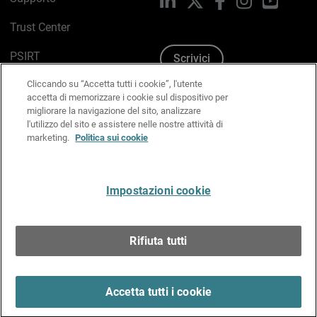
Trust Center
PSIRT
Scrivici
Cliccando su “Accetta tutti i cookie”, l'utente
Politica sui cookie
accetta di memorizzare i cookie sul dispositivo per
migliorare la navigazione del sito, analizzare
Informativa sulla privacy
l'utilizzo del sito e assistere nelle nostre attività di
marketing.
Politica sui cookie
Kit Media & Brand
Gestisci le preferenze e-mail
Impostazioni cookie
Italiano
Rifiuta tutti
Copyright © 1996-2026 WatchGuard Technologies, Inc.
tutti i diritti riservati.
Terms of Use >
Accetta tutti i cookie