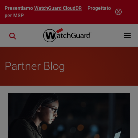
Salta al contenuto principale
Presentiamo
WatchGuard CloudDR
– Progettato
per MSP
Open mobi
Close search
Partner Blog