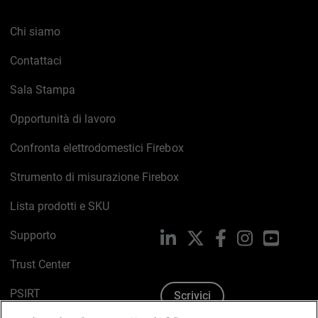
Chi siamo
Contattaci
Sala Stampa
Opportunità di lavoro
Confronta elettrodomestici Firebox
Strumento di misurazione Firebox
Lista prodotti e SKU
Supporto
LinkedIn
X
Facebook
Instagram
YouTub
Trust Center
PSIRT
Scrivici