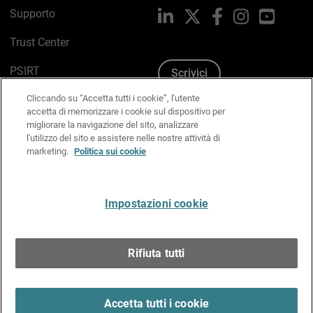
Supporto
LinkedIn
X
Facebook
Instagram
YouTub
Trust Center
PSIRT
Scrivici
Cliccando su “Accetta tutti i cookie”, l'utente
Politica sui cookie
accetta di memorizzare i cookie sul dispositivo per
migliorare la navigazione del sito, analizzare
Informativa sulla privacy
l'utilizzo del sito e assistere nelle nostre attività di
marketing.
Politica sui cookie
Kit Media & Brand
Gestisci le preferenze e-mail
Impostazioni cookie
Italiano
Rifiuta tutti
Copyright © 1996-2026 WatchGuard Technologies, Inc.
tutti i diritti riservati.
Terms of Use >
Accetta tutti i cookie