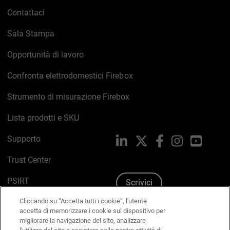
Contattaci
Sala Stampa
Opportunità di lavoro
Confronta elettrodomestici Firebox
Strumento di misurazione Firebox
Lista prodotti e SKU
Supporto
LinkedIn
X
Facebook
Instagram
YouTub
Trust Center
PSIRT
Scrivici
Cliccando su “Accetta tutti i cookie”, l'utente
Politica sui cookie
accetta di memorizzare i cookie sul dispositivo per
migliorare la navigazione del sito, analizzare
Informativa sulla privacy