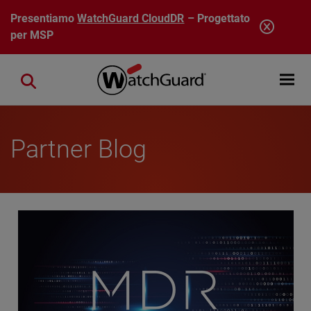
Salta al contenuto principale
Presentiamo
WatchGuard CloudDR
– Progettato
per MSP
Open mobi
Close search
Partner Blog