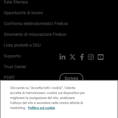
Sala Stampa
Opportunità di lavoro
Confronta elettrodomestici Firebox
Strumento di misurazione Firebox
Lista prodotti e SKU
Supporto
LinkedIn
X
Facebook
Instagram
YouTub
Trust Center
PSIRT
Scrivici
Cliccando su “Accetta tutti i cookie”, l'utente
Politica sui cookie
accetta di memorizzare i cookie sul dispositivo per
migliorare la navigazione del sito, analizzare
Informativa sulla privacy
l'utilizzo del sito e assistere nelle nostre attività di
marketing.
Politica sui cookie
Kit Media & Brand