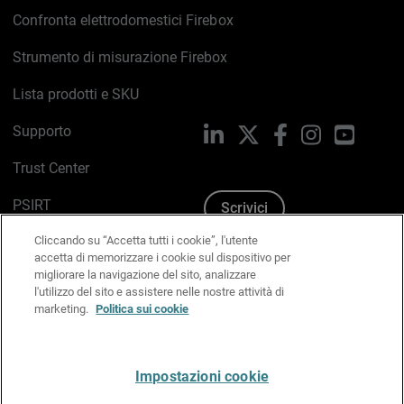
Confronta elettrodomestici Firebox
Strumento di misurazione Firebox
Lista prodotti e SKU
Supporto
LinkedIn
X
Facebook
Instagram
YouTub
Trust Center
PSIRT
Scrivici
Cliccando su “Accetta tutti i cookie”, l'utente
Politica sui cookie
accetta di memorizzare i cookie sul dispositivo per
migliorare la navigazione del sito, analizzare
Informativa sulla privacy
l'utilizzo del sito e assistere nelle nostre attività di
marketing.
Politica sui cookie
Kit Media & Brand
Gestisci le preferenze e-mail
Impostazioni cookie