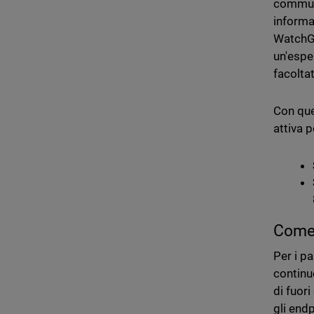
communi
informa
WatchGu
un'espe
facolta
Con que
attiva p
Come 
Per i p
continuo
di fuor
gli endp