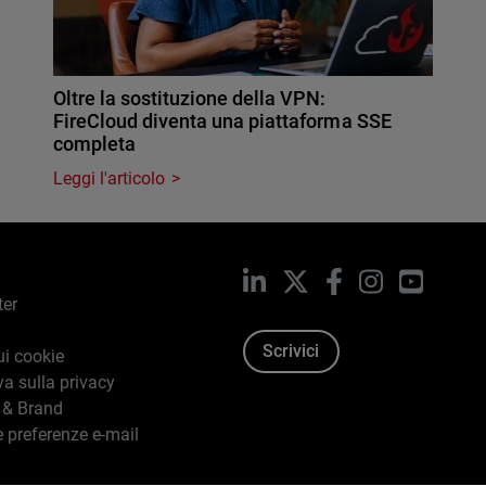
Oltre la sostituzione della VPN:
FireCloud diventa una piattaforma SSE
completa
Leggi l'articolo
LinkedIn
X
Facebook
Instagram
YouTub
ter
Scrivici
ui cookie
va sulla privacy
 & Brand
e preferenze e-mail