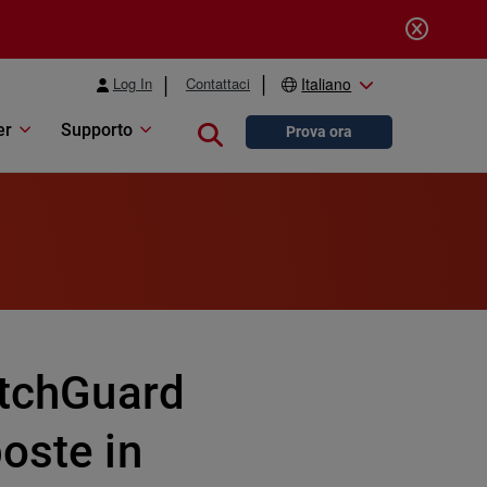
Log In
Contattaci
Italiano
er
Supporto
Close search
Prova ora
atchGuard
oste in