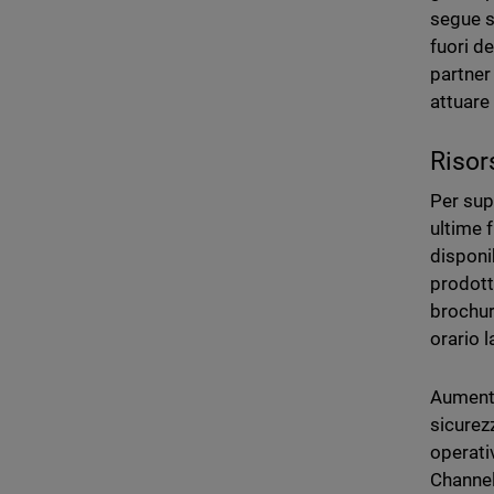
segue s
fuori de
partner
attuare 
Risor
Per sup
ultime 
disponi
prodott
brochure
orario l
Aumenta
sicurezz
operativ
Channe