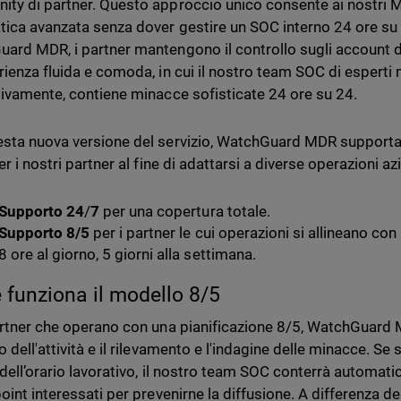
ty di partner. Questo approccio unico consente ai nostri MS
tica avanzata senza dover gestire un SOC interno 24 ore su 
ard MDR, i partner mantengono il controllo sugli account dei
rienza fluida e comoda, in cui il nostro team SOC di esperti m
tivamente, contiene minacce sofisticate 24 ore su 24.
sta nuova versione del servizio, WatchGuard MDR supporta 
er i nostri partner al fine di adattarsi a diverse operazioni az
Supporto 24
/
7
per una copertura totale.
Supporto
8/5
per i partner le cui operazioni si allineano con 
8 ore al giorno, 5 giorni alla settimana.
funziona il modello 8/5
artner che operano con una pianificazione 8/5, WatchGuard
 dell'attività e il rilevamento e l'indagine delle minacce. Se si
i dell’orario lavorativo, il nostro team SOC conterrà automa
oint interessati per prevenirne la diffusione. A differenza de