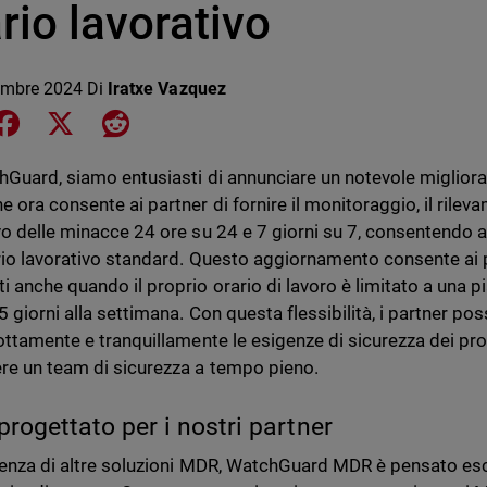
rio lavorativo
embre 2024
Di
Iratxe Vazquez
e on LinkedIn
Share on Facebook
Share on X
Share on Reddit
hGuard, siamo entusiasti di annunciare un notevole migliora
e ora consente ai partner di fornire il monitoraggio, il rile
vo delle minacce 24 ore su 24 e 7 giorni su 7, consentendo 
ario lavorativo standard. Questo aggiornamento consente ai p
i anche quando il proprio orario di lavoro è limitato a una pi
 5 giorni alla settimana. Con questa flessibilità, i partner p
rottamente e tranquillamente le esigenze di sicurezza dei prop
e un team di sicurezza a tempo pieno.
rogettato per i nostri partner
renza di altre soluzioni MDR, WatchGuard MDR è pensato esc