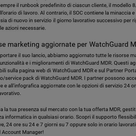
empre il runbook predefinito di ciascun cliente, il modello 8
ll'orario di lavoro. Al contrario, il SOC contiene la minaccia 
 sia di nuovo in servizio il giorno lavorativo successivo per 
le azioni necessarie.
se marketing aggiornate per WatchGuard 
portare il suo lancio, abbiamo aggiornato tutte le risorse m
funzionalità e i miglioramenti di WatchGuard MDR. Questi a
bili sulla pagina web di WatchGuard MDR e sul Partner Portal
o/service pack di WatchGuard MDR. I partner possono acced
 e all'infografica aggiornate con le opzioni di servizio 24 or
avorativo.
 la tua presenza sul mercato con la tua offerta MDR, gestita
a informatica in qualsiasi orario. Scopri il supporto flessib
e, 24 ore su 24 e 7 giorni su 7 oppure solo in orario lavorat
l Account Manager!