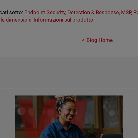
cati sotto:
Endpoint Security
,
Detection & Response
,
MSP
,
P
ole dimensioni
,
Informazioni sul prodotto
Blog Home