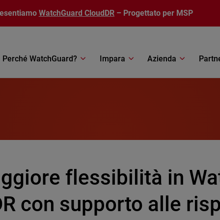
resentiamo
WatchGuard CloudDR
– Progettato per MSP
Perché WatchGuard?
Impara
Azienda
Partn
giore flessibilità in W
 con supporto alle risp