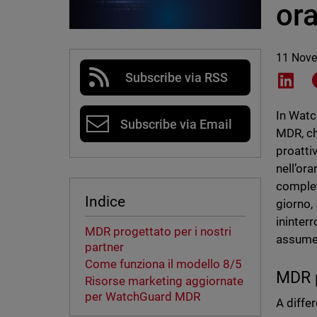
ora
11 Nov
Subscribe via RSS
Shar
In Watc
Subscribe via Email
MDR, ch
proatti
nell’or
complet
Indice
giorno,
ininter
MDR progettato per i nostri
assumer
partner
Come funziona il modello 8/5
MDR p
Risorse marketing aggiornate
per WatchGuard MDR
A diffe