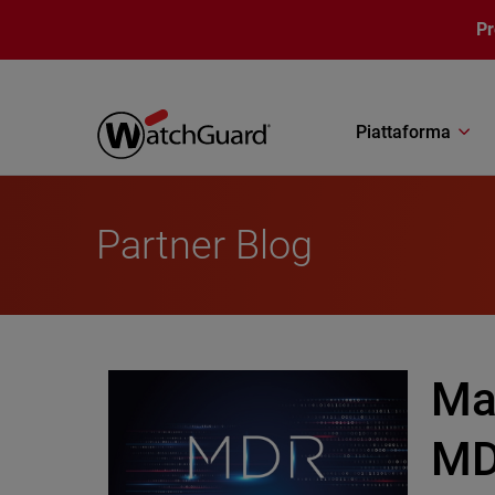
Salta al contenuto principale
P
Piattaforma
Partner Blog
Mag
MDR