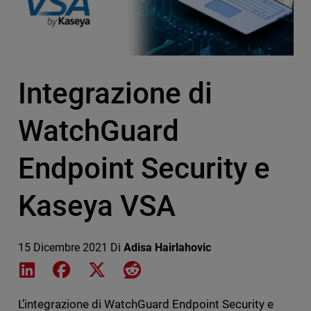
Integrazione di
WatchGuard
Endpoint Security e
Kaseya VSA
15 Dicembre 2021
Di
Adisa Hairlahovic
Share on LinkedIn
Share on Facebook
Share on X
Share on Reddit
L’integrazione di WatchGuard Endpoint Security e