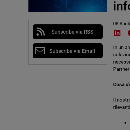
in
08 Apri
Subscribe via RSS
Shar
In un a
Subscribe via Email
soluzio
necessi
Partner
Cosa c’
Il nostr
rilevant