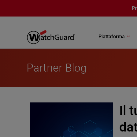
Salta al contenuto principale
P
Piattaforma
Partner Blog
Il 
dat