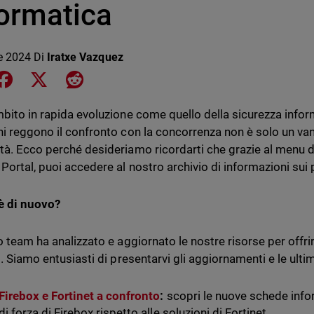
formatica
le 2024
Di
Iratxe Vazquez
e on LinkedIn
Share on Facebook
Share on X
Share on Reddit
mbito in rapida evoluzione come quello della sicurezza info
ni reggono il confronto con la concorrenza non è solo un va
tà. Ecco perché desideriamo ricordarti che grazie al menu de
 Portal, puoi accedere al nostro archivio di informazioni sui
è di nuovo?
o team ha analizzato e aggiornato le nostre risorse per offrir
i. Siamo entusiasti di presentarvi gli aggiornamenti e le ulti
Firebox e Fortinet a confronto
:
scopri le nuove schede infor
di forza di Firebox rispetto alle soluzioni di Fortinet.