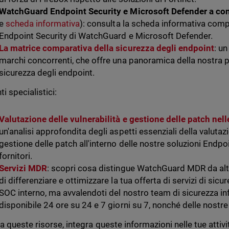
WatchGuard Endpoint Security e Microsoft Defender a co
e
scheda informativa
): consulta la scheda informativa com
Endpoint Security di WatchGuard e Microsoft Defender.
La matrice comparativa della sicurezza degli endpoint
: un
marchi concorrenti, che offre una panoramica della nostra p
sicurezza degli endpoint.
i specialistici:
Valutazione delle vulnerabilità e gestione delle patch nel
un'analisi approfondita degli aspetti essenziali della valutazi
gestione delle patch all'interno delle nostre soluzioni Endpoi
fornitori.
Servizi MDR
: scopri cosa distingue WatchGuard MDR da altri
di differenziare e ottimizzare la tua offerta di servizi di sicu
SOC interno, ma avvalendoti del nostro team di sicurezza in
disponibile 24 ore su 24 e 7 giorni su 7, nonché delle nostr
a queste risorse, integra queste informazioni nelle tue attivi