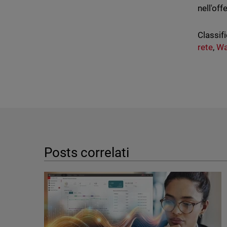
nell'off
Classifi
rete
,
Wa
Posts correlati