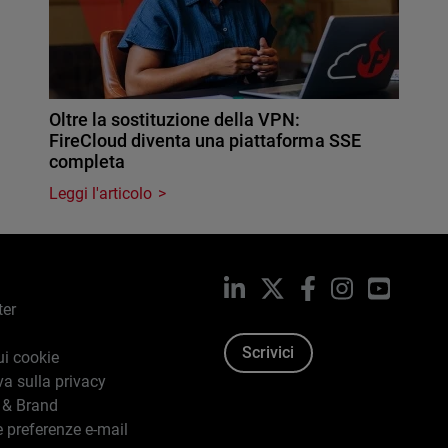
Oltre la sostituzione della VPN:
FireCloud diventa una piattaforma SSE
completa
Leggi l'articolo
LinkedIn
X
Facebook
Instagram
YouTub
ter
Scrivici
ui cookie
va sulla privacy
 & Brand
e preferenze e-mail