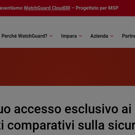
resentiamo
WatchGuard CloudDR
– Progettato per MSP
Perché WatchGuard?
Impara
Azienda
Partn
tuo accesso esclusivo ai 
i comparativi sulla sicu