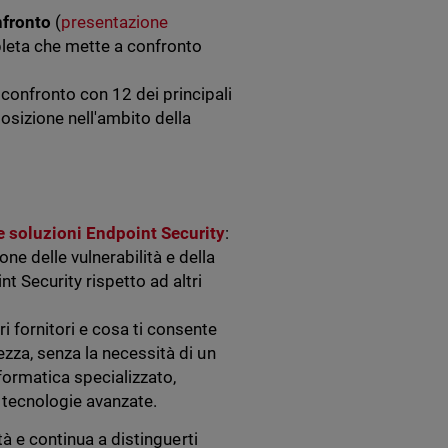
nfronto
(
presentazione
pleta che mette a confronto
 confronto con 12 dei principali
osizione nell'ambito della
le soluzioni Endpoint Security
:
one delle vulnerabilità e della
nt Security rispetto ad altri
 fornitori e cosa ti consente
rezza, senza la necessità di un
formatica specializzato,
e tecnologie avanzate.
tà e continua a distinguerti