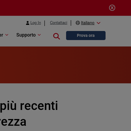
Log In
Contattaci
Italiano
er
Supporto
Close search
Prova ora
più recenti
rezza