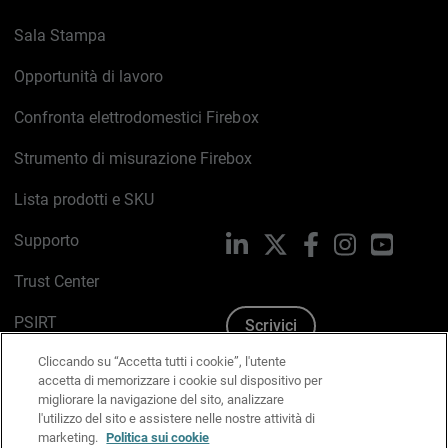
Sala Stampa
Opportunità di lavoro
Confronta elettrodomestici Firebox
Strumento di misurazione Firebox
Lista prodotti e SKU
Supporto
LinkedIn
X
Facebook
Instagram
YouTub
Trust Center
PSIRT
Scrivici
Cliccando su “Accetta tutti i cookie”, l'utente
Politica sui cookie
accetta di memorizzare i cookie sul dispositivo per
migliorare la navigazione del sito, analizzare
Informativa sulla privacy
l'utilizzo del sito e assistere nelle nostre attività di
marketing.
Politica sui cookie
Kit Media & Brand