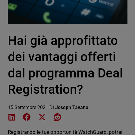
Hai già approfittato
dei vantaggi offerti
dal programma Deal
Registration?
15 Settembre 2021
Di
Joseph Tavano
Share on LinkedIn
Share on Facebook
Share on X
Share on Reddit
Registrando le tue opportunità WatchGuard, potrai