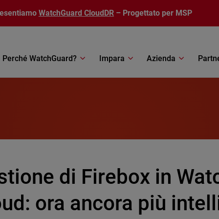
resentiamo
WatchGuard CloudDR
– Progettato per MSP
Perché WatchGuard?
Impara
Azienda
Partn
stione di Firebox in Wa
ud: ora ancora più intel