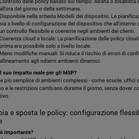
Controllo delle policy basato sul tempo: Abilita o disabilita l
all'ora del giorno o della settimana.
Disponibile nella scheda Modelli dei dispositivi: Le pianifi
sia a livello di configurazione del dispositivo che all'intern
un controllo flessibile e coerente negli ambienti dei clienti.
Coerenza cloud e locale: La pianificazione delle policy clou
prima era possibile solo a livello locale.
Meno modifiche manuali: Si riduce il rischio di errori di conf
allineamento agli odierni ambienti dinamici.
il suo impatto reale per gli MSP?
e più semplice di ambienti complessi - come scuole, uffici 
so e le restrizioni cambiano durante il giorno, senza dover c
tivo.
pia e sposta le policy: configurazione flessib
e
è importante?