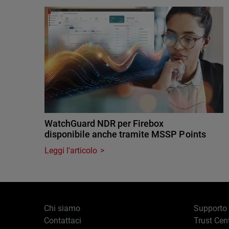
WatchGuard NDR per Firebox
disponibile anche tramite MSSP Points
Leggi l'articolo
Chi siamo
Supporto
Contattaci
Trust Cen