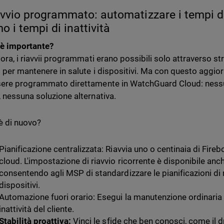
avvio programmato: automatizzare i tempi di a
o i tempi di inattività
è importante?
 ora, i riavvii programmati erano possibili solo attraverso s
 per mantenere in salute i dispositivi. Ma con questo aggiorn
ere programmato direttamente in WatchGuard Cloud: nessu
 nessuna soluzione alternativa.
è di nuovo?
Pianificazione centralizzata: Riavvia uno o centinaia di Fir
cloud. L'impostazione di riavvio ricorrente è disponibile anc
consentendo agli MSP di standardizzare le pianificazioni di r
dispositivi.
Automazione fuori orario: Esegui la manutenzione ordinaria d
inattività del cliente.
Stabilità proattiva:
Vinci le sfide che ben conosci, come il d