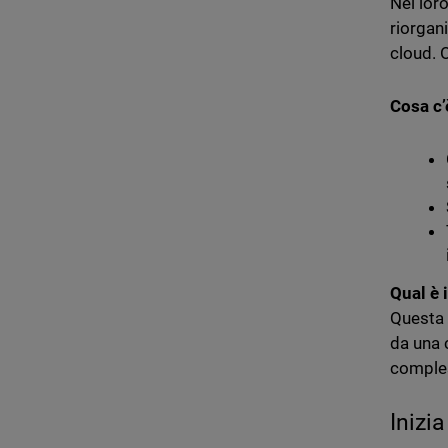
Nel lor
riorgan
cloud. 
Cosa c’
Qual è 
Questa 
da una 
comple
Inizi