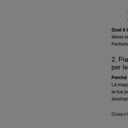
Qual è 
Meno te
Perfett
2. Pi
per l
Perché 
La magg
le tue 
direttam
Cosa c’