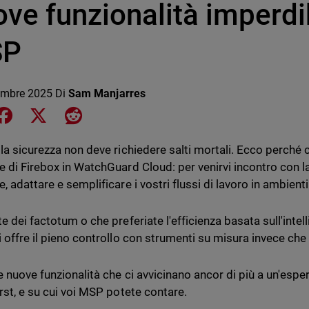
ve funzionalità imperdibi
SP
embre 2025
Di
Sam Manjarres
e on LinkedIn
Share on Facebook
Share on X
Share on Reddit
 la sicurezza non deve richiedere salti mortali. Ecco perché 
e di Firebox in WatchGuard Cloud: per venirvi incontro con la 
, adattare e semplificare i vostri flussi di lavoro in ambienti 
e dei factotum o che preferiate l'efficienza basata sull'intel
i offre il pieno controllo con strumenti su misura invece che 
e nuove funzionalità che ci avvicinano ancor di più a un'esper
irst, e su cui voi MSP potete contare.