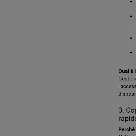
Qual è 
Gestion
l'acces
disposi
3. Co
rapid
Perché 