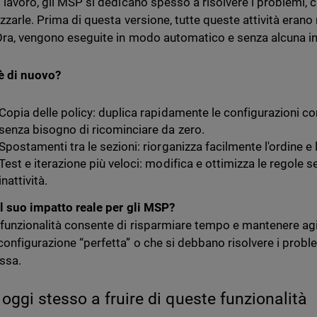
o lavoro, gli MSP si dedicano spesso a risolvere i problemi, c
izzarle. Prima di questa versione, tutte queste attività erano
Ora, vengono eseguite in modo automatico e senza alcuna in
è di nuovo?
Copia delle policy: duplica rapidamente le configurazioni con
senza bisogno di ricominciare da zero.
Spostamenti tra le sezioni: riorganizza facilmente l'ordine e l
Test e iterazione più veloci: modifica e ottimizza le regole s
inattività.
il suo impatto reale per gli MSP?
funzionalità consente di risparmiare tempo e mantenere agile
configurazione “perfetta” o che si debbano risolvere i probl
ssa.
a oggi stesso a fruire di queste funzionalità