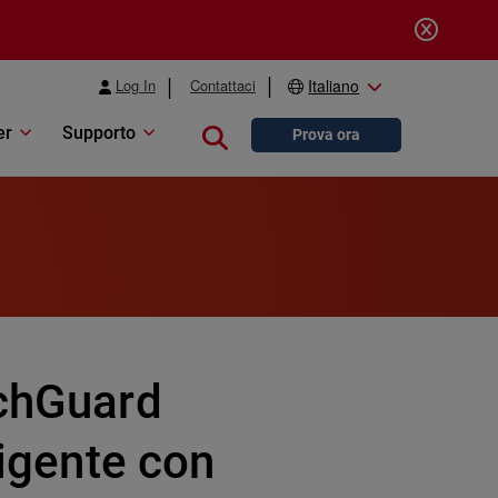
Log In
Contattaci
Italiano
er
Supporto
Close search
Prova ora
tchGuard
ligente con