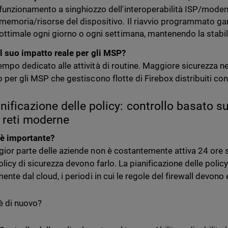
funzionamento a singhiozzo dell'interoperabilità ISP/modem
memoria/risorse del dispositivo. Il riavvio programmato gar
ottimale ogni giorno o ogni settimana, mantenendo la stabilit
il suo impatto reale per gli MSP?
mpo dedicato alle attività di routine. Maggiore sicurezza nell
o per gli MSP che gestiscono flotte di Firebox distribuiti con
anificazione delle policy: controllo basato s
e reti moderne
è importante?
ior parte delle aziende non è costantemente attiva 24 ore 
policy di sicurezza devono farlo. La pianificazione delle poli
ente dal cloud, i periodi in cui le regole del firewall devono 
è di nuovo?