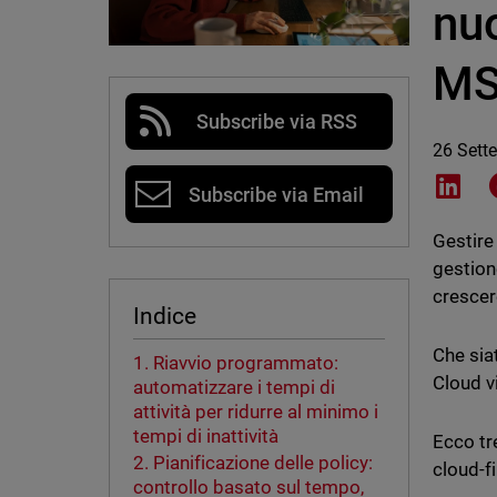
nuo
M
Subscribe via RSS
26 Sett
Shar
Subscribe via Email
Gestire
gestion
crescere
Indice
Che siat
1. Riavvio programmato:
Cloud v
automatizzare i tempi di
attività per ridurre al minimo i
tempi di inattività
Ecco tr
2. Pianificazione delle policy:
cloud-f
controllo basato sul tempo,