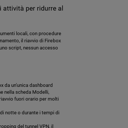
ttività per ridurre al
trumenti locali, con procedure
amento, il riavvio di Firebox
no script, nessun accesso
ebox da un'unica dashboard
he nella scheda Modelli,
iavvio fuori orario per molti
i notte o durante i tempi di
ropping del tunnel VPN, il