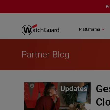
Salta al contenuto principale
P
Piattaforma
Partner Blog
Ge
Clo