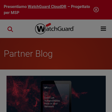
Salta al contenuto principale
Presentiamo
WatchGuard CloudDR
– Progettato
per MSP
Open mobi
Close search
Partner Blog