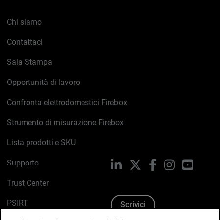
Chi siamo
Contattaci
Sala Stampa
Opportunità di lavoro
Confronta elettrodomestici Firebox
Strumento di misurazione Firebox
Lista prodotti e SKU
Supporto
LinkedIn
X
Facebook
Instagram
YouTub
Trust Center
PSIRT
Scrivici