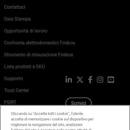
Contattaci
Sala Stampa
Opportunità di lavoro
Confronta elettrodomestici Firebox
Strumento di misurazione Firebox
Lista prodotti e SKU
Supporto
LinkedIn
X
Facebook
Instagram
YouTub
Trust Center
PSIRT
Scrivici
Cliccando su “Accetta tutti i cookie”, l'utente
Politica sui cookie
accetta di memorizzare i cookie sul dispositivo per
migliorare la navigazione del sito, analizzare
Informativa sulla privacy