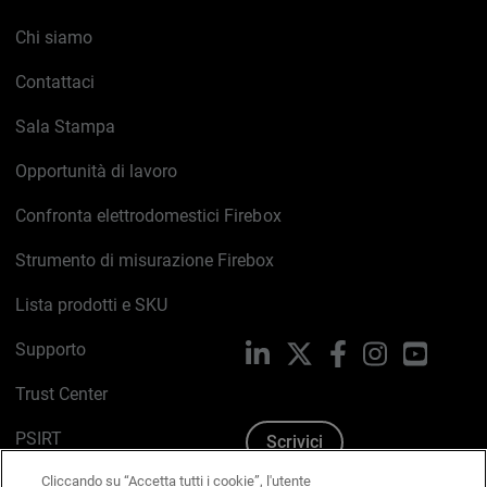
Chi siamo
Contattaci
Sala Stampa
Opportunità di lavoro
Confronta elettrodomestici Firebox
Strumento di misurazione Firebox
Lista prodotti e SKU
Supporto
LinkedIn
X
Facebook
Instagram
YouTub
Trust Center
PSIRT
Scrivici
Cliccando su “Accetta tutti i cookie”, l'utente
Politica sui cookie