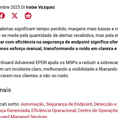
embre 2025
Di
Iratxe Vazquez
e on LinkedIn
Share on Facebook
Share on X
Share on Reddit
alertas significam tempo perdido, margens mais baixas e 
o se mede pela quantidade de alertas recebidos, mas pela e
ar com eficiência na segurança de endpoint significa ofe
os esforço manual, transformando o ruído em clareza e 
Guard Advanced EPDR ajuda os MSPs a reduzir a sobrecarg
em um incidente claro, melhorando a visibilidade e liberando
rarem nos clientes, e não no ruído.
 mais
cati sotto:
Automação
,
Segurança de Endpoint
,
Detecção e
nça Gerenciada
,
Eficiência Operacional
,
Centro de Operaçõe
uard Managed Services