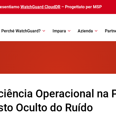
resentiamo
WatchGuard CloudDR
– Progettato per MSP
Perché WatchGuard?
Impara
Azienda
Partn
ciência Operacional na P
sto Oculto do Ruído