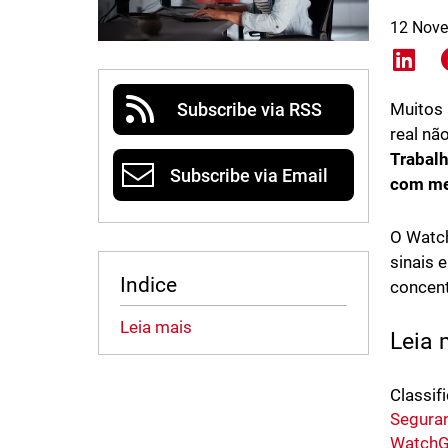
12 Nov
Shar
Subscribe via RSS
Muitos 
real nã
Trabalh
Subscribe via Email
com men
O Watch
sinais 
Indice
concent
Leia mais
Leia
Classifi
Segura
WatchG