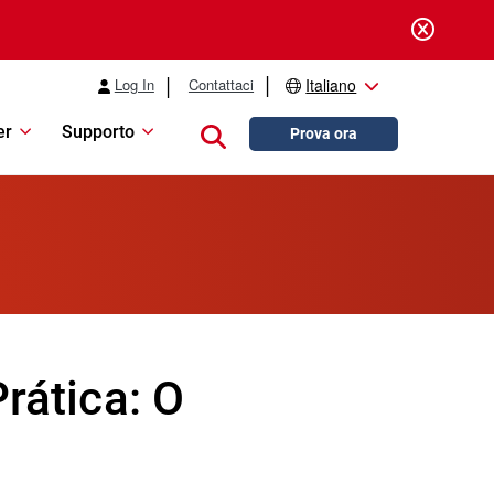
Log In
Contattaci
Italiano
er
Supporto
Close search
Prova ora
rática: O