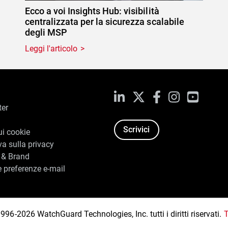
Ecco a voi Insights Hub: visibilità
centralizzata per la sicurezza scalabile
degli MSP
Leggi l'articolo
LinkedIn
X
Facebook
Instagram
YouTub
ter
Scrivici
ui cookie
va sulla privacy
 & Brand
e preferenze e-mail
96-2026 WatchGuard Technologies, Inc. tutti i diritti riservati.
T