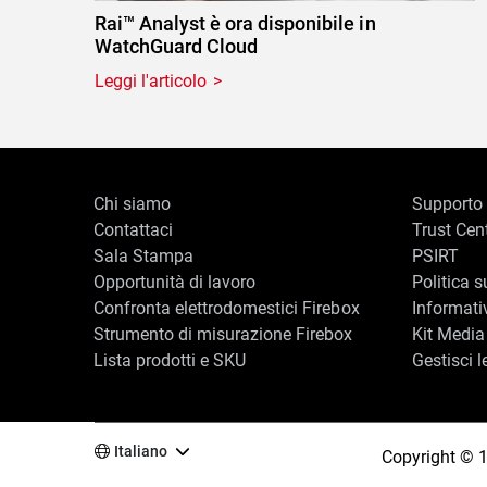
Rai™ Analyst è ora disponibile in
WatchGuard Cloud
Leggi l'articolo
Chi siamo
Supporto
Contattaci
Trust Cen
Sala Stampa
PSIRT
Opportunità di lavoro
Politica s
Confronta elettrodomestici Firebox
Informati
Strumento di misurazione Firebox
Kit Media
Lista prodotti e SKU
Gestisci l
Italiano
Copyright © 19