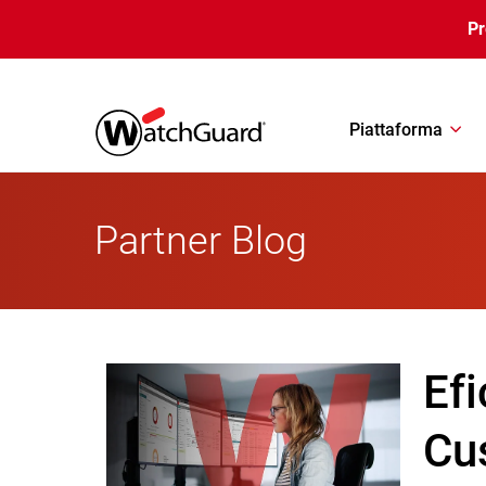
Salta al contenuto principale
P
Piattaforma
Partner Blog
Efi
Cu