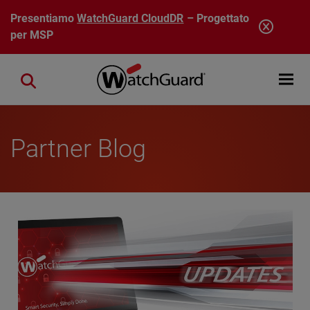
Salta al contenuto principale
Presentiamo
WatchGuard CloudDR
– Progettato
per MSP
Open mobi
Close search
Partner Blog