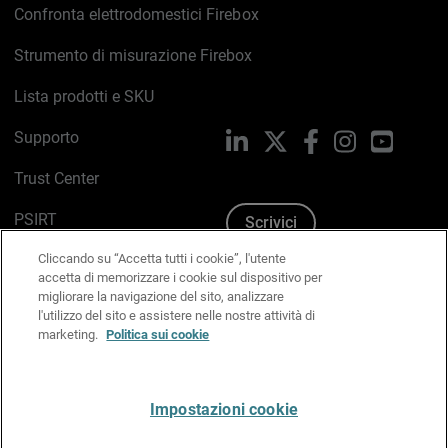
Confronta elettrodomestici Firebox
Strumento di misurazione Firebox
Lista prodotti e SKU
Supporto
LinkedIn
X
Facebook
Instagram
YouTub
Trust Center
PSIRT
Scrivici
Cliccando su “Accetta tutti i cookie”, l'utente
Politica sui cookie
accetta di memorizzare i cookie sul dispositivo per
migliorare la navigazione del sito, analizzare
Informativa sulla privacy
l'utilizzo del sito e assistere nelle nostre attività di
marketing.
Politica sui cookie
Kit Media & Brand
Gestisci le preferenze e-mail
Impostazioni cookie