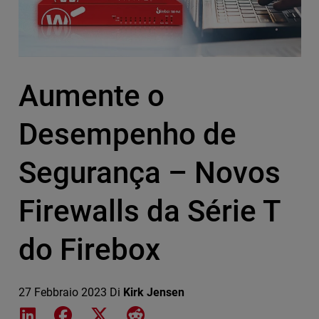
Aumente o
Desempenho de
Segurança – Novos
Firewalls da Série T
do Firebox
27 Febbraio 2023
Di
Kirk Jensen
Share on LinkedIn
Share on Facebook
Share on X
Share on Reddit