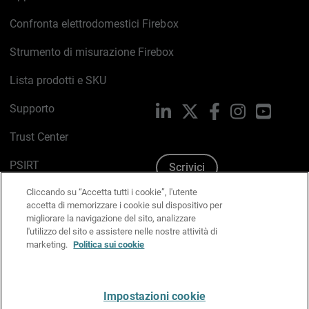
Confronta elettrodomestici Firebox
Strumento di misurazione Firebox
Lista prodotti e SKU
Supporto
LinkedIn
X
Facebook
Instagram
YouTub
Trust Center
PSIRT
Scrivici
Cliccando su “Accetta tutti i cookie”, l'utente
Politica sui cookie
accetta di memorizzare i cookie sul dispositivo per
migliorare la navigazione del sito, analizzare
Informativa sulla privacy
l'utilizzo del sito e assistere nelle nostre attività di
marketing.
Politica sui cookie
Kit Media & Brand
Gestisci le preferenze e-mail
Impostazioni cookie