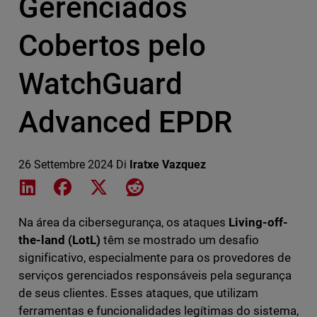
Gerenciados
Cobertos pelo
WatchGuard
Advanced EPDR
26 Settembre 2024
Di
Iratxe Vazquez
Share on LinkedIn
Share on Facebook
Share on X
Share on Reddit
Na área da cibersegurança, os ataques
Living-off-
the-land (LotL)
têm se mostrado um desafio
significativo, especialmente para os provedores de
serviços gerenciados responsáveis pela segurança
de seus clientes. Esses ataques, que utilizam
ferramentas e funcionalidades legítimas do sistema,