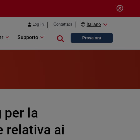
Log In
Contattaci
Italiano
er
Supporto
Close search
Prova ora
 per la
 relativa ai