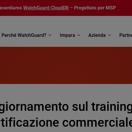
resentiamo
WatchGuard CloudDR
– Progettato per MSP
Perché WatchGuard?
Impara
Azienda
Partn
iornamento sul training
tificazione commerciale