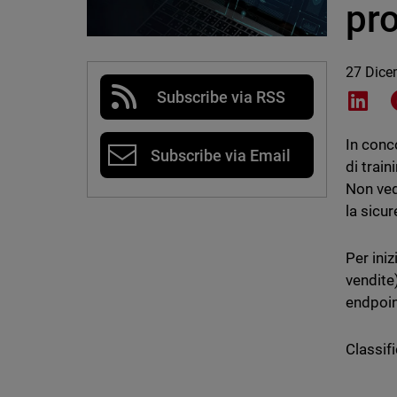
pro
27 Dice
Subscribe via RSS
Shar
In conc
Subscribe via Email
di train
Non ved
la sicu
Per ini
vendite
endpoin
Classifi