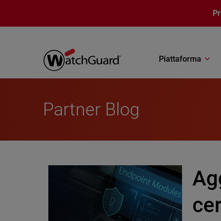
Salta al contenuto principale
P
Piattaforma
Partner Blog
Agg
cer