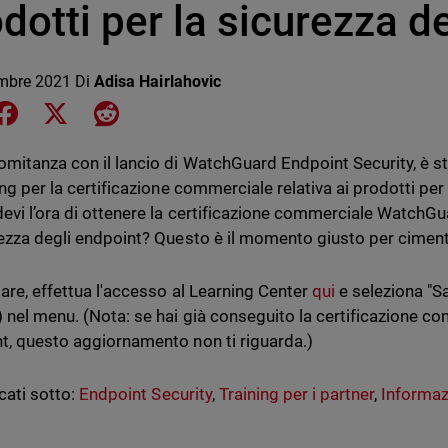
dotti per la sicurezza d
mbre 2021
Di
Adisa Hairlahovic
e on LinkedIn
Share on Facebook
Share on X
Share on Reddit
omitanza con il lancio di WatchGuard Endpoint Security, è s
ing per la certificazione commerciale relativa ai prodotti per
evi l’ora di ottenere la certificazione commerciale WatchGu
rezza degli endpoint? Questo è il momento giusto per ciment
ziare, effettua l'accesso al Learning Center
qui
e seleziona "S
) nel menu. (Nota: se hai già conseguito la certificazione co
t, questo aggiornamento non ti riguarda.)
cati sotto:
Endpoint Security
,
Training per i partner
,
Informa