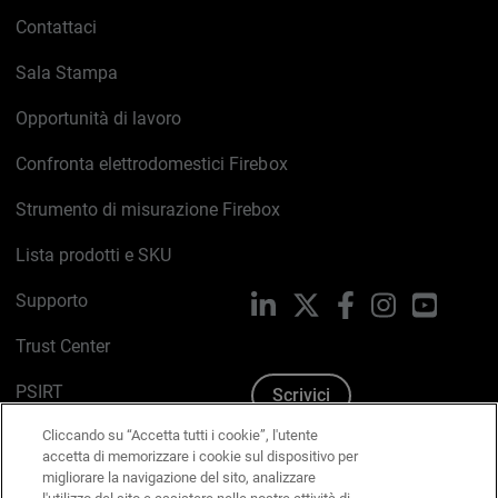
Contattaci
Sala Stampa
Opportunità di lavoro
Confronta elettrodomestici Firebox
Strumento di misurazione Firebox
Lista prodotti e SKU
Supporto
LinkedIn
X
Facebook
Instagram
YouTub
Trust Center
PSIRT
Scrivici
Cliccando su “Accetta tutti i cookie”, l'utente
Politica sui cookie
accetta di memorizzare i cookie sul dispositivo per
migliorare la navigazione del sito, analizzare
Informativa sulla privacy