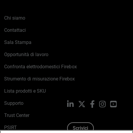
Chi siamo
Contattaci
Sala Stampa
Opportunità di lavoro
Confronta elettrodomestici Firebox
Strumento di misurazione Firebox
Lista prodotti e SKU
Supporto
LinkedIn
X
Facebook
Instagram
YouTub
Trust Center
PSIRT
Scrivici