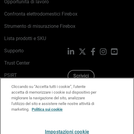
Opportunità di lavoro
Confronta elettrodomestici Firebox
Strumento di misurazione Firebox
Lista prodotti e SKU
Supporto
LinkedIn
X
Facebook
Instagram
YouTub
Trust Center
PSIRT
Scrivici
Cliccando su “Accetta tutti i cookie”, l'utente
Politica sui cookie
accetta di memorizzare i cookie sul dispositivo per
migliorare la navigazione del sito, analizzare
Informativa sulla privacy
l'utilizzo del sito e assistere nelle nostre attività di
marketing.
Politica sui cookie
Kit Media & Brand
Gestisci le preferenze e-mail
Impostazioni cookie