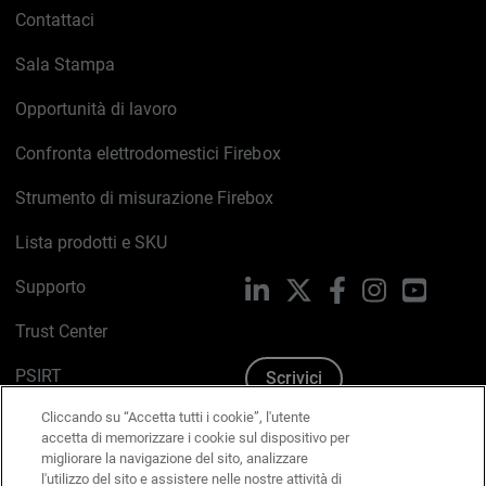
Contattaci
Sala Stampa
Opportunità di lavoro
Confronta elettrodomestici Firebox
Strumento di misurazione Firebox
Lista prodotti e SKU
Supporto
LinkedIn
X
Facebook
Instagram
YouTub
Trust Center
PSIRT
Scrivici
Cliccando su “Accetta tutti i cookie”, l'utente
Politica sui cookie
accetta di memorizzare i cookie sul dispositivo per
migliorare la navigazione del sito, analizzare
Informativa sulla privacy
l'utilizzo del sito e assistere nelle nostre attività di