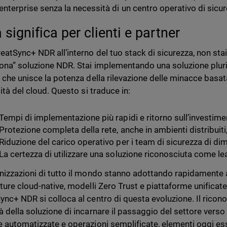
enterprise senza la necessità di un centro operativo di sicu
significa per clienti e partner
eatSync+ NDR all’interno del tuo stack di sicurezza, non s
ona” soluzione NDR. Stai implementando una soluzione pluri
, che unisce la potenza della rilevazione delle minacce basata
lità del cloud. Questo si traduce in:
Tempi di implementazione più rapidi e ritorno sull’investim
Protezione completa della rete, anche in ambienti distribuiti, i
Riduzione del carico operativo per i team di sicurezza di di
La certezza di utilizzare una soluzione riconosciuta come lea
nizzazioni di tutto il mondo stanno adottando rapidamente a
tture cloud-native, modelli Zero Trust e piattaforme unificate
ync+ NDR si colloca al centro di questa evoluzione. Il ricono
à della soluzione di incarnare il passaggio del settore verso 
e automatizzate e operazioni semplificate, elementi oggi ess