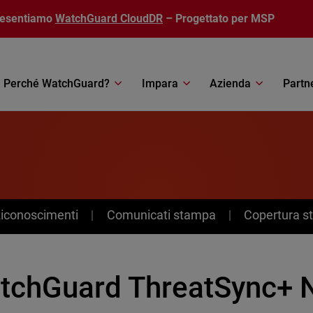
resentiamo
WatchGuard CloudDR
– Progettato per MSP
Perché WatchGuard?
Impara
Azienda
Partn
Riconoscimenti
Comunicati stampa
Copertura 
tchGuard ThreatSync+ 