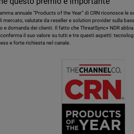
hé questo premio è importante
ramma annuale “Products of the Year” di CRN riconosce le sol
i mercato, valutate da reseller e solution provider sulla bas
to e domanda dei clienti. Il fatto che ThreatSync+ NDR abbia o
conferma il suo valore su tutti e tre questi aspetti: tecnolog
ess e forte richiesta nel canale.