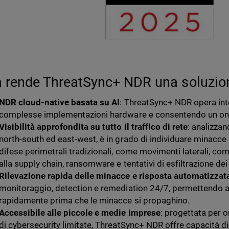
 rende ThreatSync+ NDR una soluzion
NDR cloud-native basata su AI
: ThreatSync+ NDR opera int
complesse implementazioni hardware e consentendo un on
Visibilità approfondita su tutto il traffico di rete
: analizzan
north-south ed east-west, è in grado di individuare minacce 
difese perimetrali tradizionali, come movimenti laterali, c
alla supply chain, ransomware e tentativi di esfiltrazione dei 
Rilevazione rapida delle minacce e risposta automatizzat
monitoraggio, detection e remediation 24/7, permettendo ai
rapidamente prima che le minacce si propaghino.
Accessibile alle piccole e medie imprese
: progettata per o
di cybersecurity limitate, ThreatSync+ NDR offre capacità di 