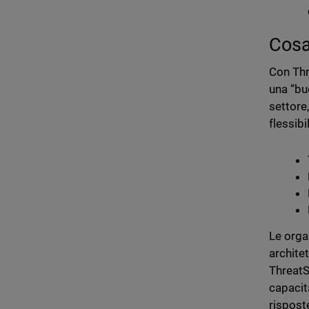
Cosa 
Con Thr
una “bu
settore
flessibi
Le orga
archite
ThreatS
capacit
rispost