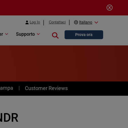
Log In
Contattaci
Italiano
er
Supporto
Close search
Prova ora
stampa
Customer Reviews
NDR