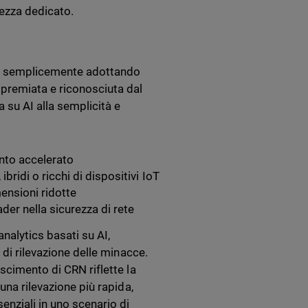
rezza dedicato.
tai semplicemente adottando
premiata e riconosciuta dal
 su AI alla semplicità e
ento accelerato
bridi o ricchi di dispositivi IoT
mensioni ridotte
der nella sicurezza di rete
nalytics basati su AI,
 di rilevazione delle minacce.
scimento di CRN riflette la
una rilevazione più rapida,
enziali in uno scenario di