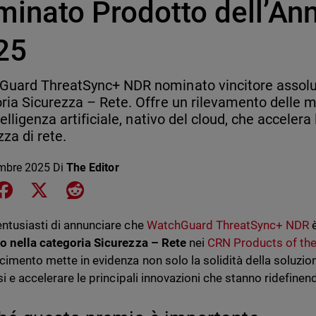
minato Prodotto dell’An
25
uard ThreatSync+ NDR nominato vincitore assolu
ria Sicurezza – Rete. Offre un rilevamento delle 
telligenza artificiale, nativo del cloud, che accelera
zza di rete.
mbre 2025
Di
The Editor
e on LinkedIn
Share on Facebook
Share on X
Share on Reddit
ntusiasti di annunciare che
WatchGuard ThreatSync+ NDR
è
o nella categoria Sicurezza – Rete
nei
CRN Products of th
cimento mette in evidenza non solo la solidità della soluzio
si e accelerare le principali innovazioni che stanno ridefinen