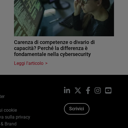
Carenza di competenze o divario di
capacità? Perché la differenza è
fondamentale nella cybersecurity
Leggi l'articolo
LinkedIn
X
Facebook
Instagram
YouTub
ter
Scrivici
ui cookie
va sulla privacy
 & Brand