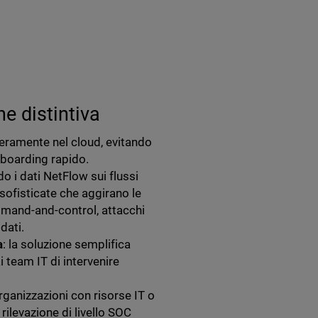
e distintiva
eramente nel cloud, evitando
boarding rapido.
do i dati NetFlow sui flussi
sofisticate che aggirano le
ommand-and-control, attacchi
dati.
a
: la soluzione semplifica
 team IT di intervenire
rganizzazioni con risorse IT o
rilevazione di livello SOC