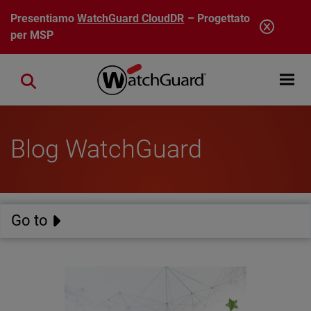
Salta al contenuto principale
Presentiamo
WatchGuard CloudDR
– Progettato
per MSP
Open mobi
Close search
Blog WatchGuard
Go to