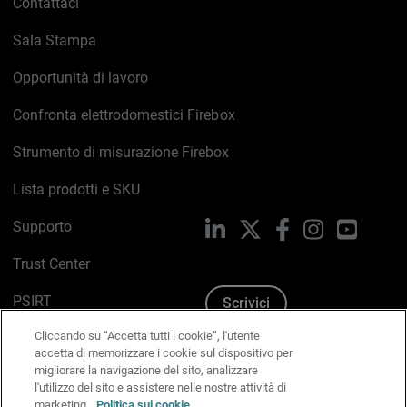
Contattaci
Sala Stampa
Opportunità di lavoro
Confronta elettrodomestici Firebox
Strumento di misurazione Firebox
Lista prodotti e SKU
Supporto
LinkedIn
X
Facebook
Instagram
YouTub
Trust Center
PSIRT
Scrivici
Cliccando su “Accetta tutti i cookie”, l'utente
Politica sui cookie
accetta di memorizzare i cookie sul dispositivo per
migliorare la navigazione del sito, analizzare
Informativa sulla privacy
l'utilizzo del sito e assistere nelle nostre attività di
marketing.
Politica sui cookie