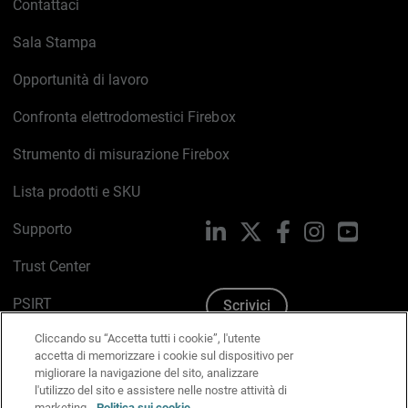
Contattaci
Sala Stampa
Opportunità di lavoro
Confronta elettrodomestici Firebox
Strumento di misurazione Firebox
Lista prodotti e SKU
Supporto
LinkedIn
X
Facebook
Instagram
YouTub
Trust Center
PSIRT
Scrivici
Cliccando su “Accetta tutti i cookie”, l'utente
Politica sui cookie
accetta di memorizzare i cookie sul dispositivo per
migliorare la navigazione del sito, analizzare
Informativa sulla privacy
l'utilizzo del sito e assistere nelle nostre attività di
marketing.
Politica sui cookie