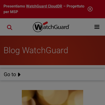
Salta al contenuto principale
Presentiamo
WatchGuard CloudDR
– Progettato
per MSP
Open mobi
Close search
Blog WatchGuard
Go to