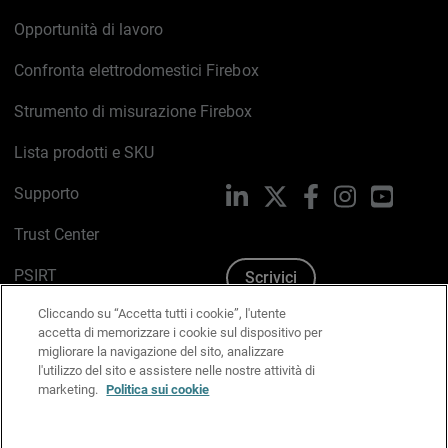
Opportunità di lavoro
Confronta elettrodomestici Firebox
Strumento di misurazione Firebox
Lista prodotti e SKU
Supporto
LinkedIn
X
Facebook
Instagram
YouTub
Trust Center
PSIRT
Scrivici
Cliccando su “Accetta tutti i cookie”, l'utente
Politica sui cookie
accetta di memorizzare i cookie sul dispositivo per
migliorare la navigazione del sito, analizzare
Informativa sulla privacy
l'utilizzo del sito e assistere nelle nostre attività di
marketing.
Politica sui cookie
Kit Media & Brand
Gestisci le preferenze e-mail