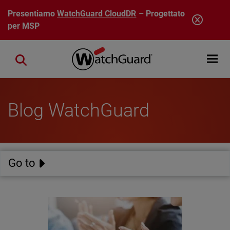
Salta al contenuto principale
Presentiamo
WatchGuard CloudDR
– Progettato
per MSP
Open mobi
Close search
Blog WatchGuard
Go to