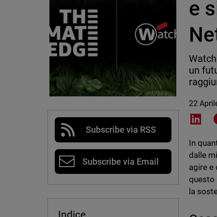
e s
Net
WatchG
un fut
raggiu
22 Apri
Shar
Subscribe via RSS
In quan
dalle m
Subscribe via Email
agire e
questo
la soste
Indice