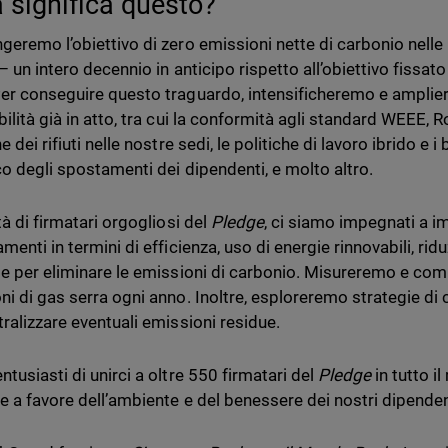
 significa questo?
geremo l’obiettivo di zero emissioni nette di carbonio nelle 
– un intero decennio in anticipo rispetto all’obiettivo fissato 
er conseguire questo traguardo, intensificheremo e ampliere
ilità già in atto, tra cui la conformità agli standard WEEE, Ro
e dei rifiuti nelle nostre sedi, le politiche di lavoro ibrido e i
co degli spostamenti dei dipendenti, e molto altro.
tà di firmatari orgogliosi del
Pledge
, ci siamo impegnati a 
menti in termini di efficienza, uso di energie rinnovabili, ridu
ie per eliminare le emissioni di carbonio. Misureremo e co
ni di gas serra ogni anno. Inoltre, esploreremo strategie d
tralizzare eventuali emissioni residue.
tusiasti di unirci a oltre 550 firmatari del
Pledge
in tutto 
e a favore dell’ambiente e del benessere dei nostri dipendent