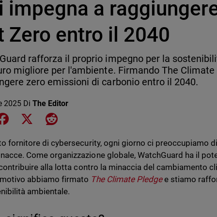
i impegna a raggiungere 
 Zero entro il 2040
uard rafforza il proprio impegno per la sostenibili
uro migliore per l'ambiente. Firmando The Climate
ngere zero emissioni di carbonio entro il 2040.
le 2025
Di
The Editor
e on LinkedIn
Share on Facebook
Share on X
Share on Reddit
to fornitore di cybersecurity, ogni giorno ci preoccupiamo
inacce. Come organizzazione globale, WatchGuard ha il poter
 contribuire alla lotta contro la minaccia del cambiamento cl
 motivo abbiamo firmato
The Climate Pledge
e stiamo raffo
nibilità ambientale.