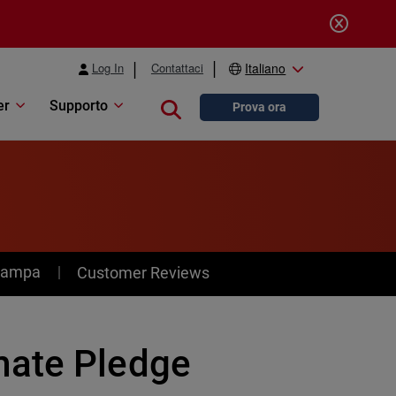
Log In
Contattaci
Italiano
er
Supporto
Close search
Prova ora
stampa
Customer Reviews
mate Pledge