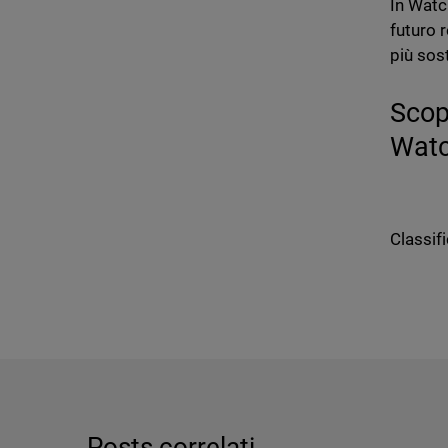
In Wat
futuro r
più sost
Scopr
Watc
Classifi
Posts correlati