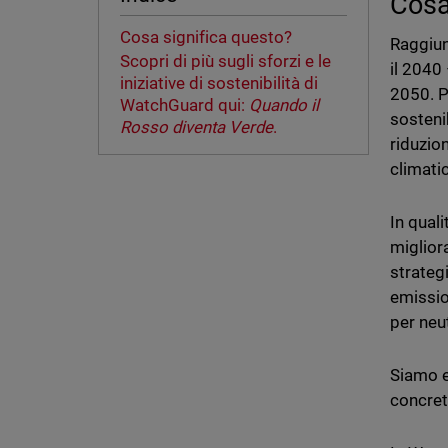
Cosa
Cosa significa questo?
Raggiun
Scopri di più sugli sforzi e le
il 2040 
iniziative di sostenibilità di
2050. P
WatchGuard qui:
Quando il
sostenib
Rosso diventa Verde
.
riduzion
climati
In quali
migliora
strateg
emissio
per neu
Siamo en
concret