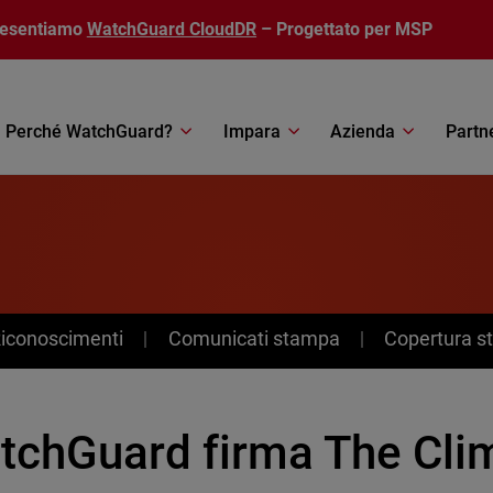
resentiamo
WatchGuard CloudDR
– Progettato per MSP
Perché WatchGuard?
Impara
Azienda
Partn
Riconoscimenti
Comunicati stampa
Copertura 
tchGuard firma The Cli