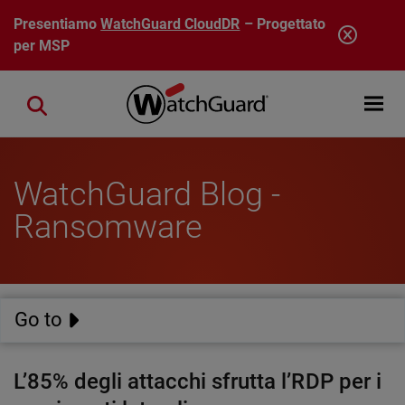
Salta al contenuto principale
Presentiamo
WatchGuard CloudDR
– Progettato
per MSP
Open mobi
Close search
WatchGuard Blog -
Ransomware
Go to
L’85% degli attacchi sfrutta l’RDP per i