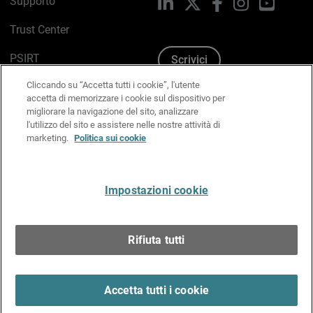
Supporto
LinkedIn
X
Facebook
Instagram
YouTub
Trust Center
PSIRT
Scrivici
Cliccando su “Accetta tutti i cookie”, l'utente
Politica sui cookie
accetta di memorizzare i cookie sul dispositivo per
migliorare la navigazione del sito, analizzare
Informativa sulla privacy
l'utilizzo del sito e assistere nelle nostre attività di
marketing.
Politica sui cookie
Kit Media & Brand
Gestisci le preferenze e-mail
Impostazioni cookie
Italiano
Rifiuta tutti
Copyright © 1996-2026 WatchGuard Technologies, Inc.
tutti i diritti riservati.
Terms of Use >
Accetta tutti i cookie