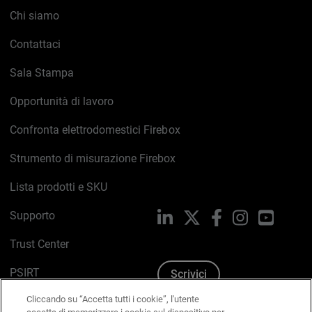
Chi siamo
Contattaci
Sala Stampa
Opportunità di lavoro
Confronta elettrodomestici Firebox
Strumento di misurazione Firebox
Lista prodotti e SKU
Supporto
LinkedIn
X
Facebook
Instagram
YouTub
Trust Center
PSIRT
Scrivici
Cliccando su “Accetta tutti i cookie”, l'utente
Politica sui cookie