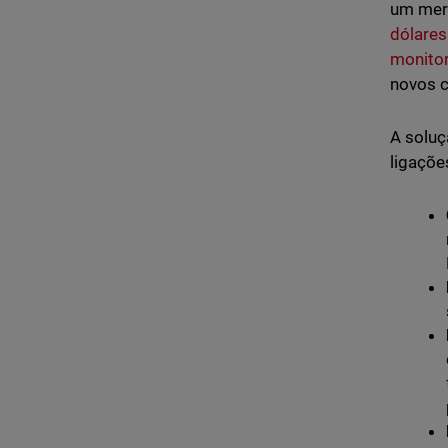
um mer
dólares
monitor
novos c
A soluç
ligaçõe