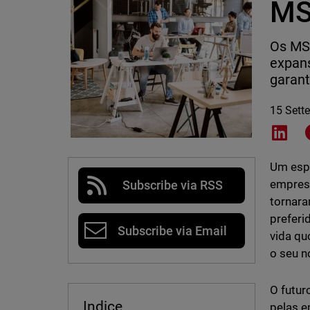
MS
Os MS
expans
garant
15 Sett
Shar
Um espa
empresa
Subscribe via RSS
tornara
preferi
Subscribe via Email
vida qu
o seu n
O futur
Indice
pelas e