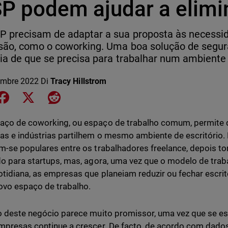
P podem ajudar a elimi
P precisam de adaptar a sua proposta às necess
ão, como o coworking. Uma boa solução de segur
ia de que se precisa para trabalhar num ambiente
embre 2022
Di
Tracy Hillstrom
e on LinkedIn
Share on Facebook
Share on X
Share on Reddit
ço de coworking, ou espaço de trabalho comum, permite qu
s e indústrias partilhem o mesmo ambiente de escritório. 
m-se populares entre os trabalhadores freelance, depois to
do para startups, mas, agora, uma vez que o modelo de traba
otidiana, as empresas que planeiam reduzir ou fechar escri
ovo espaço de trabalho.
o deste negócio parece muito promissor, uma vez que se e
mpresas continue a crescer. De facto, de acordo com dados 