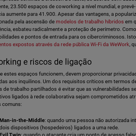
nte, 23.500 espaços de coworking a nível mundial, e prevê
ia aumente para 41.900. Apesar das vantagens, a popular
ionada pela ascensão de
modelos de trabalho híbridos
em qu
ncia, esbateu radicalmente a proteção de perímetro. Como 
bilidades e pontos de entrada para os cibercriminosos. Ist
tos expostos através da rede pública Wi-Fi da WeWork
, 
rking e riscos de ligação
e estes espaços funcionem, devem proporcionar privacida
das aos inquilinos. Um dos requisitos críticos em termos 
 de trabalho partilhados é evitar que as vulnerabilidades 
tivos ligados à rede colaborativa sejam comprometidos at
s comuns:
Man-in-the-Middle
: quando uma pessoa não autorizada in
dois dispositivos (hospedeiros) ligados a uma rede.
Evil Twin
: quando o atacante cria um ponto de acesso fal