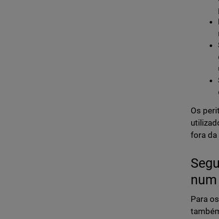
Os per
utiliza
fora da
Segu
num 
Para os
também 