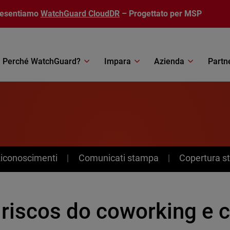
resentiamo
WatchGuard CloudDR
– Progettato per MSP
Perché WatchGuard?
Impara
Azienda
Partn
Riconoscimenti
Comunicati stampa
Copertura 
 riscos do coworking e 