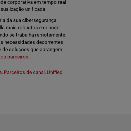
ede corporativa em tempo real
isualização unificada.
ria da sua cibersegurança
lls mais robustos e criando
ando se trabalha remotamente.
as necessidades decorrentes
te de soluções que abrangem
aos parceiros
.
a
,
Parceiros de canal
,
Unified