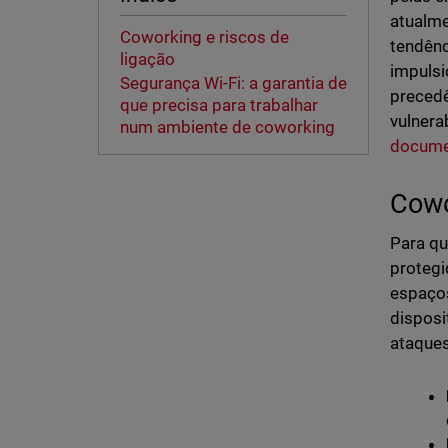
atualme
Coworking e riscos de
tendênc
ligação
impuls
Segurança Wi-Fi: a garantia de
precedê
que precisa para trabalhar
vulnera
num ambiente de coworking
documen
Cowo
Para qu
protegi
espaços
disposi
ataque