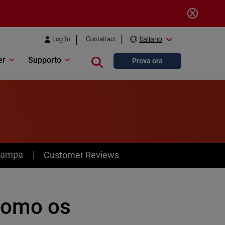
Log In
Contattaci
Italiano
er
Supporto
Close search
Prova ora
stampa
Customer Reviews
como os