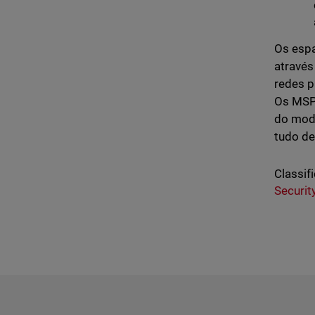
Os espa
através
redes p
Os MSP 
do mode
tudo de
Classifi
Securit