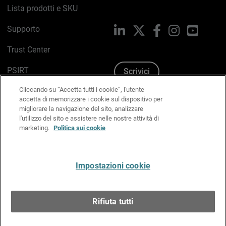
Lista prodotti e SKU
Supporto
LinkedIn
X
Facebook
Instagram
YouTub
Trust Center
PSIRT
Scrivici
Cliccando su “Accetta tutti i cookie”, l'utente
Politica sui cookie
accetta di memorizzare i cookie sul dispositivo per
migliorare la navigazione del sito, analizzare
Informativa sulla privacy
l'utilizzo del sito e assistere nelle nostre attività di
marketing.
Politica sui cookie
Kit Media & Brand
Gestisci le preferenze e-mail
Impostazioni cookie
Italiano
Rifiuta tutti
Copyright © 1996-2026 WatchGuard Technologies, Inc.