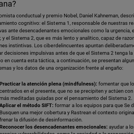
ana?
omista conductual y premio Nobel, Daniel Kahneman, desc
miento cognitivo: el Sistema 1, responsable de nuestras r
tivas ante desencadenantes emocionales como la urgencia, el
; y el Sistema 2, que es más lento y analítico, capaz de razo
nes instintivas. Los ciberdelincuentes apuntan deliberadam
r decisiones impulsivas antes de que el Sistema 2 tenga la 
o en cuenta esta táctica, a continuación, se presentan algu
temas y los datos de una organización frente al engaño:
Practicar la atención plena (mindfulness):
fomentar que l
centrados en el presente, que no se precipiten y actúen co
más meditadas guiadas por el pensamiento del Sistema 2.
Aplicar el método SIFT:
formar a los equipos para que Se de
Busquen una mejor cobertura y Rastrean el contexto origina
frenar la difusión de desinformación.
Reconocer los desencadenantes emocionales:
ayudar a lo