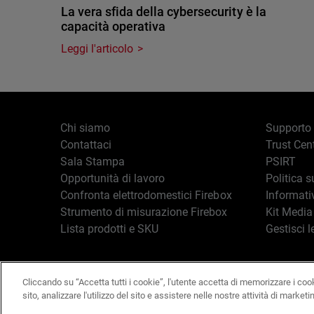
La vera sfida della cybersecurity è la
capacità operativa
Leggi l'articolo
Chi siamo
Supporto
Contattaci
Trust Cen
Sala Stampa
PSIRT
Opportunità di lavoro
Politica s
Confronta elettrodomestici Firebox
Informati
Strumento di misurazione Firebox
Kit Media
Lista prodotti e SKU
Gestisci l
Cliccando su “Accetta tutti i cookie”, l'utente accetta di memorizzare i coo
Italiano
Copyright © 19
sito, analizzare l'utilizzo del sito e assistere nelle nostre attività di marketi