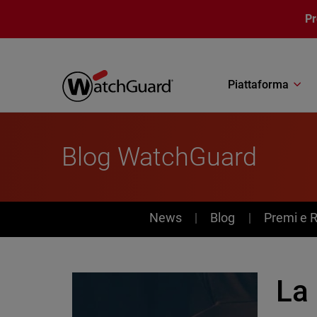
Salta al contenuto principale
P
Piattaforma
Blog WatchGuard
News
News
Blog
Premi e 
La