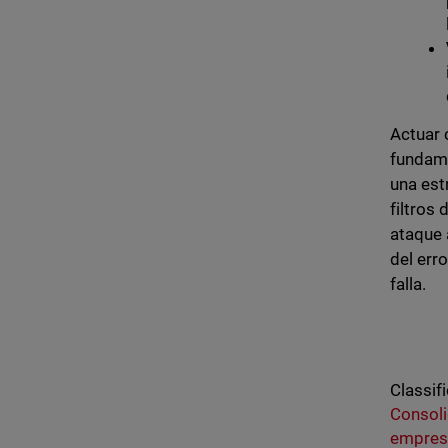
Actuar 
fundame
una est
filtros
ataque 
del err
falla.
Classifi
Consoli
empres