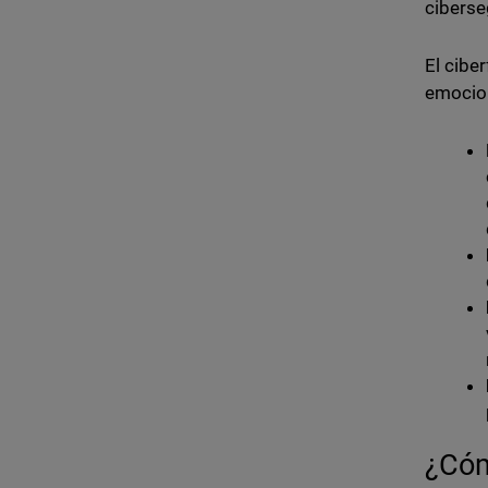
ciberse
El cibe
emocio
¿Cóm