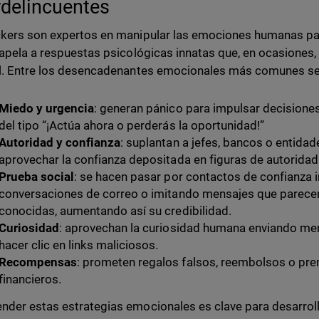
rdelincuentes
kers son expertos en manipular las emociones humanas para 
 apela a respuestas psicológicas innatas que, en ocasiones
l. Entre los desencadenantes emocionales más comunes se
Miedo y urgencia
: generan pánico para impulsar decisione
del tipo “¡Actúa ahora o perderás la oportunidad!”
Autoridad y confianza
: suplantan a jefes, bancos o entid
aprovechar la confianza depositada en figuras de autoridad
Prueba social
: se hacen pasar por contactos de confianza i
conversaciones de correo o imitando mensajes que parece
conocidas, aumentando así su credibilidad.
Curiosidad
: aprovechan la curiosidad humana enviando men
hacer clic en links maliciosos.
Recompensas
: prometen regalos falsos, reembolsos o pre
financieros.
der estas estrategias emocionales es clave para desarroll