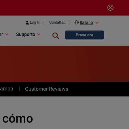
Log In
Contattaci
Italiano
er
Supporto
Close search
Prova ora
stampa
Customer Reviews
o cómo