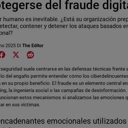
tegerse del fraude digit
or humano es inevitable. ¿Está su organización pr
etectar, contener y detener los ataques basados e
onal?
no 2025
Di
The Editor
e on LinkedIn
Share on Facebook
Share on X
Share on Reddit
rseguridad suele centrarse en las defensas técnicas frente
dio del engaño permite entender cómo los ciberdelincuentes
en su propio beneficio. El fraude es un elemento central 
hing, la ingeniería social o las campañas de desinformaci
ncionan estos mecanismos si analizamos las emociones qu
ar en sus víctimas.
ncadenantes emocionales utilizados 