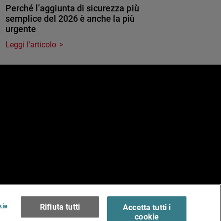
Perché l’aggiunta di sicurezza più
semplice del 2026 è anche la più
urgente
Leggi l'articolo
e
erms of Use >
kie
Rifiuta tutti
Accetta tutti i
cookie