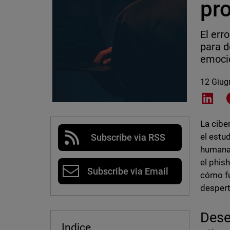
pro
El err
para d
emoci
12 Giug
Shar
La cibe
el estu
Subscribe via RSS
humana 
el phis
Subscribe via Email
cómo fu
despert
Dese
Indice