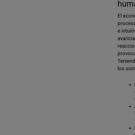
hum
El econ
procesa
e intui
avaricia
reaccio
provoca
Teniend
los sis