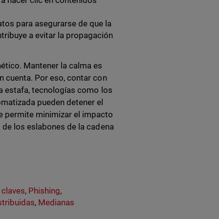
 a hacer clic en contenidos
atos para asegurarse de que la
tribuye a evitar la propagación
nético. Mantener la calma es
n cuenta. Por eso, contar con
na estafa, tecnologías como los
tomatizada pueden detener el
e permite minimizar el impacto
o de los eslabones de la cadena
 claves
,
Phishing
,
tribuidas
,
Medianas