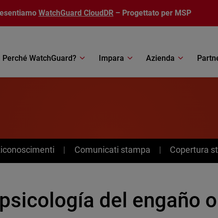
resentiamo
WatchGuard CloudDR
– Progettato per MSP
Perché WatchGuard?
Impara
Azienda
Partn
Riconoscimenti
Comunicati stampa
Copertura 
 psicología del engaño 