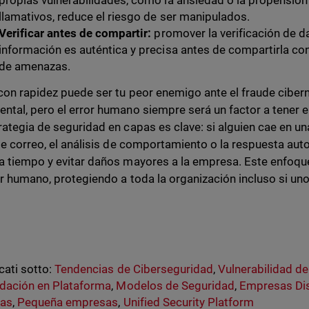
propias vulnerabilidades, como la ansiedad o la propensión
llamativos, reduce el riesgo de ser manipulados.
Verificar antes de compartir:
promover la verificación de d
información es auténtica y precisa antes de compartirla con
de amenazas.
con rapidez puede ser tu peor enemigo ante el fraude ciber
ntal, pero el error humano siempre será un factor a tener e
rategia de seguridad en capas es clave: si alguien cae en u
 de correo, el análisis de comportamiento o la respuesta au
a tiempo y evitar daños mayores a la empresa. Este enfoqu
or humano, protegiendo a toda la organización incluso si un
cati sotto:
Tendencias de Ciberseguridad
,
Vulnerabilidad de
dación en Plataforma
,
Modelos de Seguridad
,
Empresas Dis
as
,
Pequeña empresas
,
Unified Security Platform