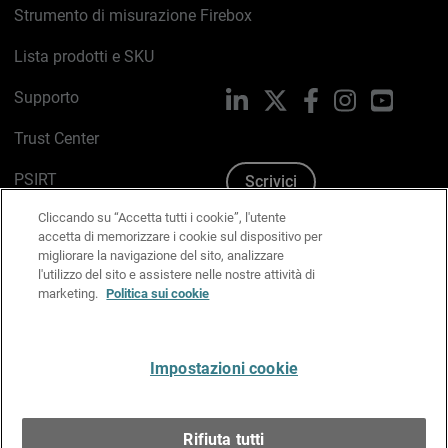
Strumento di misurazione Firebox
Lista prodotti e SKU
Supporto
LinkedIn
X
Facebook
Instagram
YouTub
Trust Center
PSIRT
Scrivici
Cliccando su “Accetta tutti i cookie”, l'utente
Politica sui cookie
accetta di memorizzare i cookie sul dispositivo per
migliorare la navigazione del sito, analizzare
Informativa sulla privacy
l'utilizzo del sito e assistere nelle nostre attività di
marketing.
Politica sui cookie
Kit Media & Brand
Gestisci le preferenze e-mail
Impostazioni cookie
Italiano
Rifiuta tutti