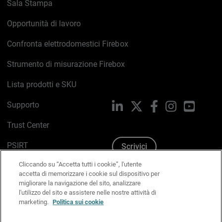
Sala Stampa
Opportunità di lavoro
Confronta elettrodomestici Firebox
Strumento di misurazione Firebox
Lista prodotti e SKU
Supporto
LinkedIn
X
Facebook
Instagram
YouTub
Trust Center
PSIRT
Scrivici
Cliccando su “Accetta tutti i cookie”, l'utente
Politica sui cookie
accetta di memorizzare i cookie sul dispositivo per
migliorare la navigazione del sito, analizzare
Informativa sulla privacy
l'utilizzo del sito e assistere nelle nostre attività di
marketing.
Politica sui cookie
Kit Media & Brand