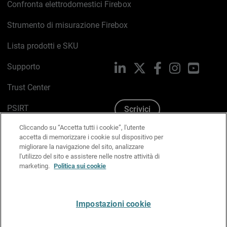
Confronta elettrodomestici Firebox
Strumento di misurazione Firebox
Lista prodotti e SKU
Supporto
LinkedIn
X
Facebook
Instagram
YouTub
Trust Center
PSIRT
Scrivici
Cliccando su “Accetta tutti i cookie”, l'utente
Politica sui cookie
accetta di memorizzare i cookie sul dispositivo per
migliorare la navigazione del sito, analizzare
Informativa sulla privacy
l'utilizzo del sito e assistere nelle nostre attività di
marketing.
Politica sui cookie
Kit Media & Brand
Gestisci le preferenze e-mail
Impostazioni cookie