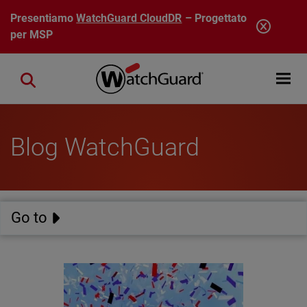
Salta al contenuto principale
Presentiamo
WatchGuard CloudDR
– Progettato
per MSP
Open mobi
Close search
Blog WatchGuard
Go to