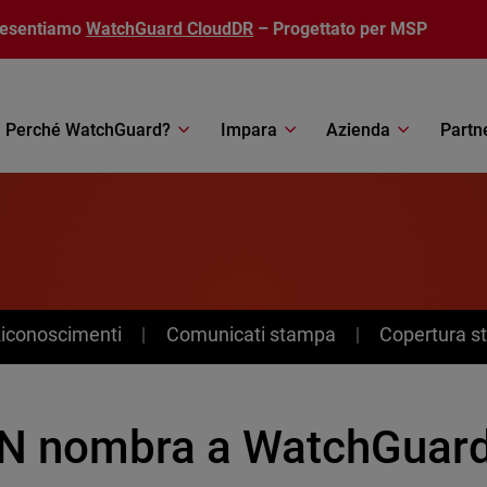
resentiamo
WatchGuard CloudDR
– Progettato per MSP
Perché WatchGuard?
Impara
Azienda
Partn
Riconoscimenti
Comunicati stampa
Copertura 
N nombra a WatchGuard e