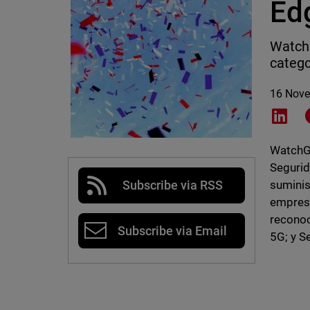
Ed
WatchG
catego
16 Nov
Shar
WatchGu
Segurid
suminis
Subscribe via RSS
empresa
reconoc
Subscribe via Email
5G; y S