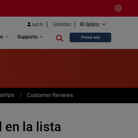
Log In
Contattaci
Italiano
er
Supporto
Close search
Prova ora
stampa
Customer Reviews
n la lista