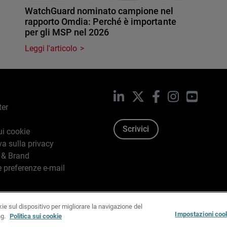
WatchGuard nominato campione nel
rapporto Omdia: Perché è importante
per gli MSP nel 2026
Leggi l'articolo
LinkedIn
X
Facebook
Instagram
YouTub
ter
Scrivici
ui cookie
va sulla privacy
 & Brand
e preferenze e-mail
kie sul dispositivo per migliorare la navigazione del
96-2026 WatchGuard Technologies, Inc. tutti i diritti riservati.
T
Impostazioni coo
ng.
Politica sui cookie