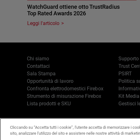
WatchGuard ottiene otto TrustRadius
Top Rated Awards 2026
Leggi l'articolo
Chi siamo
Supporto
Contattaci
Trust Cen
Sala Stampa
PSIRT
Opportunità di lavoro
Politica s
Confronta elettrodomestici Firebox
Informati
Strumento di misurazione Firebox
Kit Media
Lista prodotti e SKU
Gestisci l
Cliccando su “Accetta tutti i cookie”, l'utente accetta di memorizzare i coo
Italiano
Copyright © 19
sito, analizzare l'utilizzo del sito e assistere nelle nostre attività di marketi