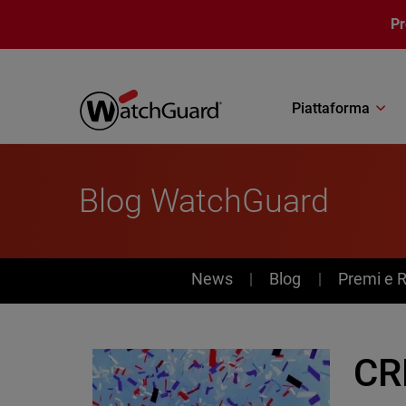
Salta al contenuto principale
P
Piattaforma
Blog WatchGuard
News
News
Blog
Premi e 
CR