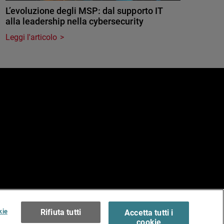
L’evoluzione degli MSP: dal supporto IT
alla leadership nella cybersecurity
Leggi l'articolo
e
erms of Use >
kie
Rifiuta tutti
Accetta tutti i
cookie