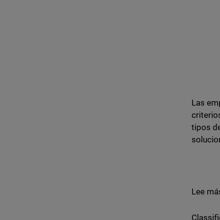
Las emp
criteri
tipos d
solucio
Lee más
Classifi