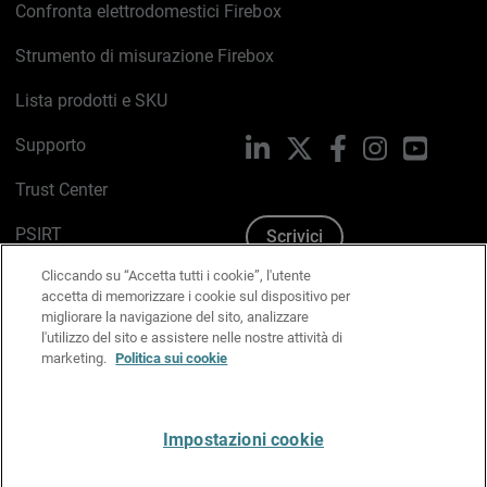
Confronta elettrodomestici Firebox
Strumento di misurazione Firebox
Lista prodotti e SKU
Supporto
LinkedIn
X
Facebook
Instagram
YouTub
Trust Center
PSIRT
Scrivici
Cliccando su “Accetta tutti i cookie”, l'utente
Politica sui cookie
accetta di memorizzare i cookie sul dispositivo per
migliorare la navigazione del sito, analizzare
Informativa sulla privacy
l'utilizzo del sito e assistere nelle nostre attività di
marketing.
Politica sui cookie
Kit Media & Brand
Gestisci le preferenze e-mail
Impostazioni cookie