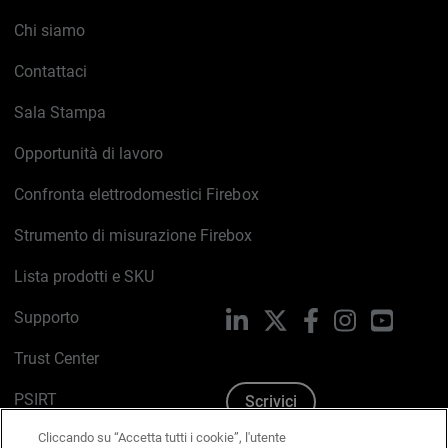
Chi siamo
Contattaci
Sala Stampa
Opportunità di lavoro
Confronta elettrodomestici Firebox
Strumento di misurazione Firebox
Lista prodotti e SKU
Supporto
LinkedIn
X
Facebook
Instagram
YouTub
Trust Center
PSIRT
Scrivici
Cliccando su “Accetta tutti i cookie”, l'utente
Politica sui cookie