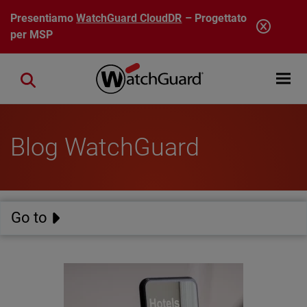
Salta al contenuto principale
Presentiamo
WatchGuard CloudDR
– Progettato
per MSP
Open mobi
Close search
Blog WatchGuard
Go to