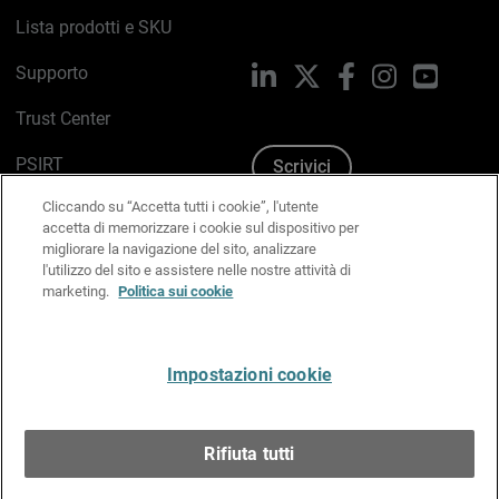
Lista prodotti e SKU
Supporto
LinkedIn
X
Facebook
Instagram
YouTub
Trust Center
PSIRT
Scrivici
Cliccando su “Accetta tutti i cookie”, l'utente
Politica sui cookie
accetta di memorizzare i cookie sul dispositivo per
migliorare la navigazione del sito, analizzare
Informativa sulla privacy
l'utilizzo del sito e assistere nelle nostre attività di
marketing.
Politica sui cookie
Kit Media & Brand
Gestisci le preferenze e-mail
Impostazioni cookie
Italiano
Rifiuta tutti
Copyright © 1996-2026 WatchGuard Technologies, Inc.