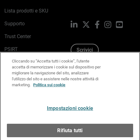
Lista prodotti e SKU
Supporto
LinkedIn
X
Facebook
Instagram
YouTub
Trust Center
PSIRT
Scrivici
Cliccando su “Accetta tutti i cookie”, l'utente
Politica sui cookie
accetta di memorizzare i cookie sul dispositivo per
migliorare la navigazione del sito, analizzare
Informativa sulla privacy
l'utilizzo del sito e assistere nelle nostre attività di
marketing.
Politica sui cookie
Kit Media & Brand
Gestisci le preferenze e-mail
Impostazioni cookie
Italiano
Rifiuta tutti