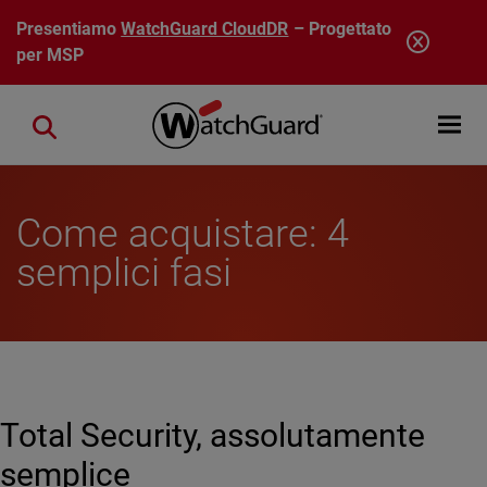
Salta al contenuto principale
Presentiamo
WatchGuard CloudDR
– Progettato
per MSP
Open mobi
Close search
Come acquistare: 4
semplici fasi
Total Security, assolutamente
semplice