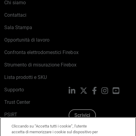
Chi siamo
Contattaci
Sala Stampa
Opportunità di lavoro
Confronta elettrodomestici Firebox
Strumento di misurazione Firebox
Lista prodotti e SKU
Supporto
LinkedIn
X
Facebook
Instagram
YouTub
Trust Center
PSIRT
Scrivici
Cliccando su “Accetta tutti i cookie”, l'utente
Politica sui cookie
accetta di memorizzare i cookie sul dispositivo per