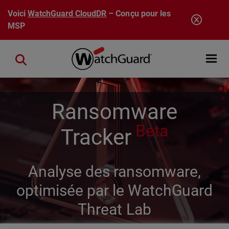
Aller au contenu principal
Voici
WatchGuard CloudDR
– Conçu pour les
MSP
Open mobi
Close search
Ransomware
Beta
Tracker
Analyse des ransomware,
optimisée par le WatchGuard
Threat Lab