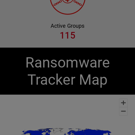
Active Groups
115
Ransomware
Tracker Map
Chart
Map of unspecified region with 1 data series.