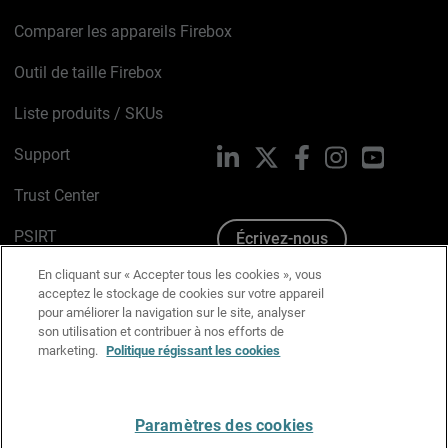
Comparer les appareils Firebox
Outil de taille Firebox
Liste produits / SKUs
Support
LinkedIn
X
Facebook
Instagram
YouTube
Trust Center
PSIRT
Écrivez-nous
En cliquant sur « Accepter tous les cookies », vous
Avis sur les cookies
acceptez le stockage de cookies sur votre appareil
pour améliorer la navigation sur le site, analyser
Politique de confidentialité
son utilisation et contribuer à nos efforts de
marketing.
Politique régissant les cookies
Charte Graphique
Préférences email
Paramètres des cookies