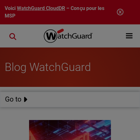
Aller au contenu principal
Voici
WatchGuard CloudDR
– Conçu pour les
MSP
Open mobi
Close search
Blog WatchGuard
Go to