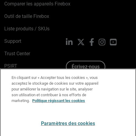
Comparer les appareils Firebox
Outil de taille Firebox
Liste produits / SKUs
Support
LinkedIn
X
Facebook
Instagram
YouTube
Trust Center
PSIRT
Écrivez-nous
En cliquant sur « Accepter tous les cookies », vous
Avis sur les cookies
acceptez le stockage de cookies sur votre appareil
pour améliorer la navigation sur le site, analyser
Politique de confidentialité
son utilisation et contribuer à nos efforts de
marketing.
Politique régissant les cookies
Charte Graphique
Préférences email
Paramètres des cookies